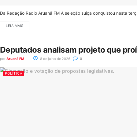
Da Redação Rádio Aruanã FM A seleção suíça conquistou nesta terça-
LEIA MAIS
Deputados analisam projeto que pro
por
Aruanã FM
8 de julho de 2026
0
POLÍTICA