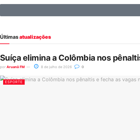
Últimas
atualizações
Suíça elimina a Colômbia nos pênalt
por
Aruanã FM
8 de julho de 2026
0
ESPORTE