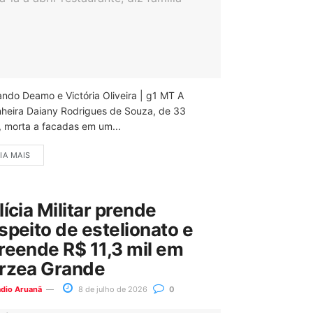
ando Deamo e Victória Oliveira | g1 MT A
nheira Daiany Rodrigues de Souza, de 33
, morta a facadas em um...
IA MAIS
lícia Militar prende
speito de estelionato e
reende R$ 11,3 mil em
rzea Grande
ádio Aruanã
8 de julho de 2026
0