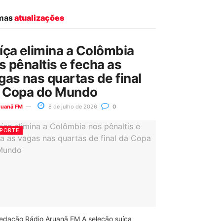
imas
atualizações
íça elimina a Colômbia
s pênaltis e fecha as
gas nas quartas de final
 Copa do Mundo
ruanã FM
8 de julho de 2026
0
PORTE
edação Rádio Aruanã FM A seleção suíça