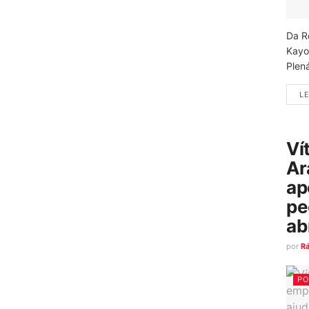
Da R
Kayo
Plená
LE
Ví
Ar
ap
pe
ab
por
R
PO