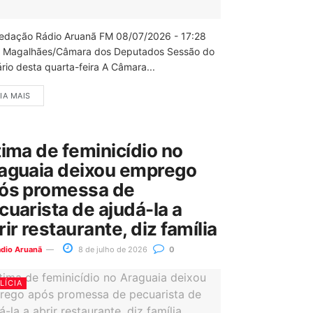
edação Rádio Aruanã FM 08/07/2026 - 17:28
 Magalhães/Câmara dos Deputados Sessão do
rio desta quarta-feira A Câmara...
IA MAIS
tima de feminicídio no
aguaia deixou emprego
ós promessa de
cuarista de ajudá-la a
rir restaurante, diz família
ádio Aruanã
8 de julho de 2026
0
LÍCIA