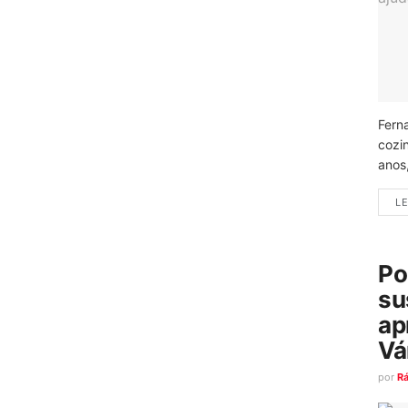
Fern
cozi
anos
LE
Po
su
ap
Vá
por
R