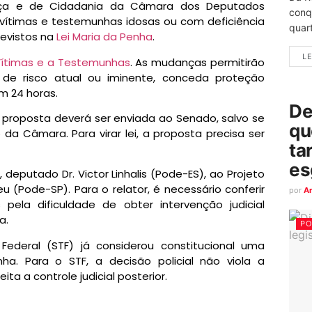
iça e de Cidadania da Câmara dos Deputados
conq
 vítimas e testemunhas idosas ou com deficiência
quart
evistos na
Lei Maria da Penha
.
LE
Vítimas e a Testemunhas
. As mudanças permitirão
s de risco atual ou iminente, conceda proteção
m 24 horas.
De
a proposta deverá ser enviada ao Senado, salvo se
qu
 da Câmara. Para virar lei, a proposta precisa ser
ta
es
 deputado Dr. Victor Linhalis (Pode-ES), ao Projeto
u (Pode-SP). Para o relator, é necessário conferir
por
A
 pela dificuldade de obter intervenção judicial
a.
PO
 Federal (STF) já considerou constitucional uma
a. Para o STF, a decisão policial não viola a
ita a controle judicial posterior.