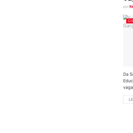
por
R
CI
Da S
Educ
vagas
LE