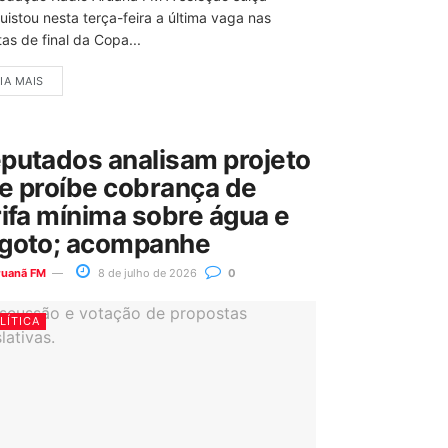
uistou nesta terça-feira a última vaga nas
as de final da Copa...
IA MAIS
putados analisam projeto
e proíbe cobrança de
rifa mínima sobre água e
goto; acompanhe
ruanã FM
8 de julho de 2026
0
LÍTICA