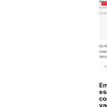
PO
Da R
susp
Várz
LE
Em
es
co
va