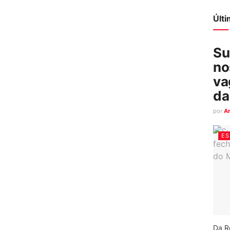
Últ
Su
no
va
da
por
A
ES
Da R