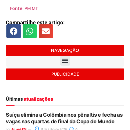
Fonte: PM MT
Compartilhe este artigo:
NAVEGAÇÃO
PUBLICIDADE
Últimas
atualizações
Suíça elimina a Colômbia nos pênaltis e fecha as
vagas nas quartas de final da Copa do Mundo
por
Aruanã FM
8 de julho de 2026
0