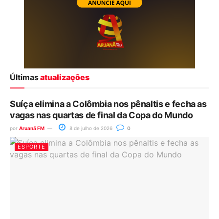
Últimas
atualizações
Suíça elimina a Colômbia nos pênaltis e fecha as
vagas nas quartas de final da Copa do Mundo
por
Aruanã FM
8 de julho de 2026
0
ESPORTE