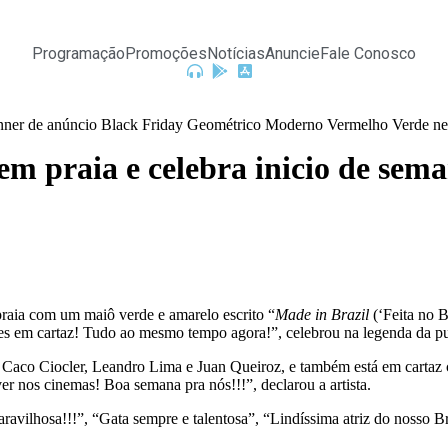
Programação
Promoções
Notícias
Anuncie
Fale Conosco
em praia e celebra inicio de sem
 praia com um maiô verde e amarelo escrito “
Made in Brazil
(‘Feita no 
es em cartaz! Tudo ao mesmo tempo agora!”, celebrou na legenda da pu
Caco Ciocler, Leandro Lima e Juan Queiroz, e também está em carta
r nos cinemas️! Boa semana pra nós!!!”, declarou a artista.
Maravilhosa!!!”, “Gata sempre e talentosa”, “Lindíssima atriz do nosso