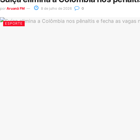
por
Aruanã FM
8 de julho de 2026
0
ESPORTE