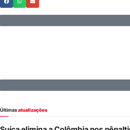
Últimas
atualizações
Suíça elimina a Colômbia nos pênalt