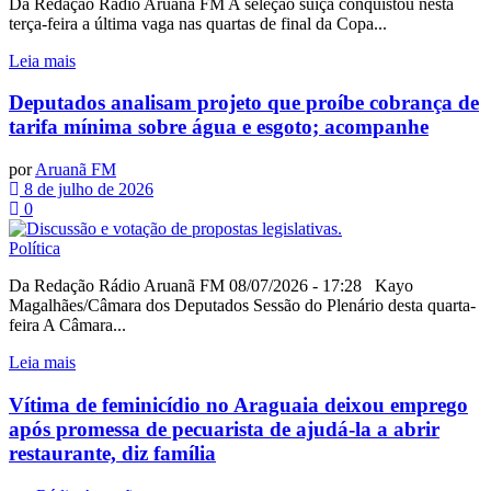
Da Redação Rádio Aruanã FM A seleção suíça conquistou nesta
terça-feira a última vaga nas quartas de final da Copa...
Leia mais
Deputados analisam projeto que proíbe cobrança de
tarifa mínima sobre água e esgoto; acompanhe
por
Aruanã FM
8 de julho de 2026
0
Política
Da Redação Rádio Aruanã FM 08/07/2026 - 17:28 Kayo
Magalhães/Câmara dos Deputados Sessão do Plenário desta quarta-
feira A Câmara...
Leia mais
Vítima de feminicídio no Araguaia deixou emprego
após promessa de pecuarista de ajudá-la a abrir
restaurante, diz família