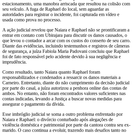
estacionamento, uma manobra arriscada que resultou na colisão com
seu veículo. A fuga de Raphael do local, sem aguardar as
autoridades para registrar o incidente, foi capturada em vídeo e
usada como prova no processo.
A ação judicial revelou que Naiara e Raphael não se prontificaram a
entrar em contato com Ubirajara para discutir os danos causados, o
que levou o contador a arcar com os custos do conserto de seu carro.
Diante das evidências, incluindo testemunhos e registros de câmeras
de segurança, a juíza Fabiola Maria Padovani concluiu que Raphael
foi de fato responsável pelo acidente devido à sua negligência e
imprudência.
Como resultado, tanto Naiara quanto Raphael foram
responsabilizados e condenados a ressarcir os danos materiais a
Carneiro. Entretanto, diante do não cumprimento da decisão judicial
por parte do casal, a juíza autorizou a penhora online das contas de
ambos. No entanto, não foram encontrados valores suficientes nas
contas indicadas, levando a Justiça a buscar novas medidas para
assegurar o pagamento da dívida.
Esse imbróglio judicial se soma a outro problema enfrentado por
Naiara e Raphael: o divórcio conturbado após alegações de
violência doméstica e patrimonial por parte da cantora contra seu ex-
marido. O caso continua a evoluir, trazendo mais desafios tanto no