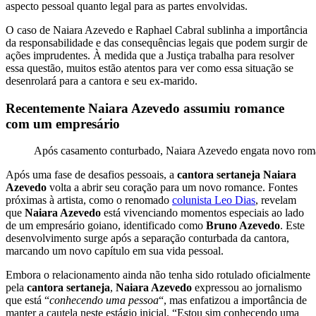
aspecto pessoal quanto legal para as partes envolvidas.
O caso de Naiara Azevedo e Raphael Cabral sublinha a importância
da responsabilidade e das consequências legais que podem surgir de
ações imprudentes. À medida que a Justiça trabalha para resolver
essa questão, muitos estão atentos para ver como essa situação se
desenrolará para a cantora e seu ex-marido.
Recentemente Naiara Azevedo assumiu romance
com um empresário
Após casamento conturbado, Naiara Azevedo engata novo rom
Após uma fase de desafios pessoais, a
cantora sertaneja Naiara
Azevedo
volta a abrir seu coração para um novo romance. Fontes
próximas à artista, como o renomado
colunista Leo Dias
, revelam
que
Naiara Azevedo
está vivenciando momentos especiais ao lado
de um empresário goiano, identificado como
Bruno Azevedo
. Este
desenvolvimento surge após a separação conturbada da cantora,
marcando um novo capítulo em sua vida pessoal.
Embora o relacionamento ainda não tenha sido rotulado oficialmente
pela
cantora sertaneja
,
Naiara Azevedo
expressou ao jornalismo
que está “
conhecendo uma pessoa
“, mas enfatizou a importância de
manter a cautela neste estágio inicial. “Estou sim conhecendo uma