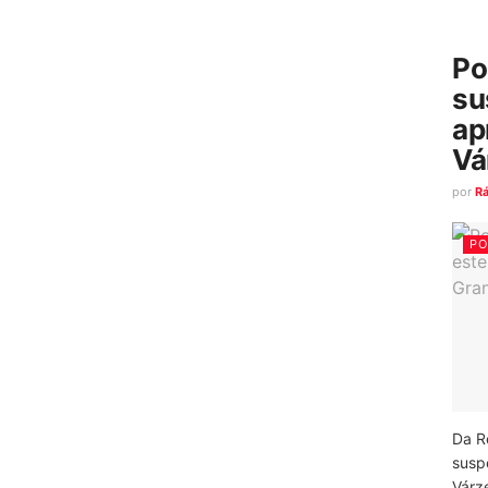
Po
su
ap
Vá
por
R
PO
Da R
susp
Várz