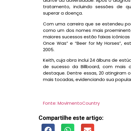
diante da adversidade. Após o diagnóst
tratamento, incluindo sessões de qu
superar a doença.
Com uma carreira que se estendeu por
como um dos nomes mais proeminente
maiores sucessos estão faixas icônicas
Once Was” e “Beer for My Horses”, es
2005.
Keith, cuja obra inclui 24 álbuns de es
de sucesso da Billboard, com mais 
destaque. Dentre essas, 20 atingiram o
mais tocadas, evidenciando sua popular
Fonte: MovimentoCountry
Compartilhe este artigo: