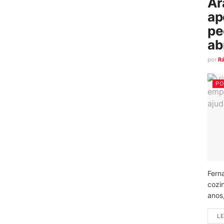
Ar
ap
pe
ab
por
R
PO
Fern
cozi
anos
LE