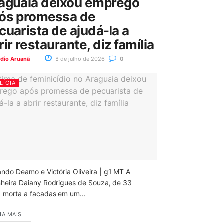
aguaia deixou emprego
ós promessa de
cuarista de ajudá-la a
rir restaurante, diz família
ádio Aruanã
8 de julho de 2026
0
LÍCIA
ando Deamo e Victória Oliveira | g1 MT A
nheira Daiany Rodrigues de Souza, de 33
, morta a facadas em um...
IA MAIS