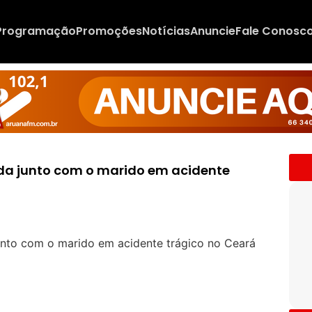
Programação
Promoções
Notícias
Anuncie
Fale Conosc
da junto com o marido em acidente