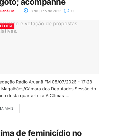
goto; acompanhe
ruanã FM
8 de julho de 2026
0
LÍTICA
edação Rádio Aruanã FM 08/07/2026 - 17:28
 Magalhães/Câmara dos Deputados Sessão do
rio desta quarta-feira A Câmara...
IA MAIS
tima de feminicídio no