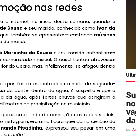
moção nas redes
a internet no início desta semana, quando a
 de Sousa
e seu marido, conhecido como
Ivan da
rró, que também se apresentava cantando
músicas
o do marido.
ró Marcinha de Sousa
e seu marido enfrentaram
 comunidade musical. O casal tentou atravessar
rior do Ceará, mas, infelizmente, se afogou dentro
Últ
 corpos foram encontrados na noite de segunda-
cia da ponte, dentro da água. A suspeita é que o
Su
rça da água, após fortes chuvas que atingiram a
no
ilímetros de precipitação no município.
va
n gerou uma onda de comoção nas redes sociais.
da
no Instagram, era uma figura querida no cenário do
rnando Pisadinha
, expressou seu pesar em uma
por
A
o coração”
.