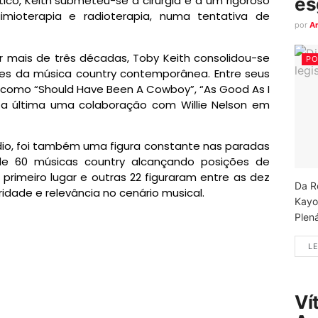
es
ico, Keith submeteu-se a cirurgia e a um rigoroso
imioterapia e radioterapia, numa tentativa de
por
A
 mais de três décadas, Toby Keith consolidou-se
PO
s da música country contemporânea. Entre seus
 como “Should Have Been A Cowboy”, “As Good As I
ta última uma colaboração com Willie Nelson em
túdio, foi também uma figura constante nas paradas
de 60 músicas country alcançando posições de
 primeiro lugar e outras 22 figuraram entre as dez
Da R
idade e relevância no cenário musical.
Kayo
Plená
LE
Ví