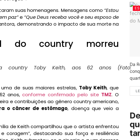
ES
estaram suas homenagens. Mensagens como
“Estou
 em paz”
e
“Que Deus receba você e seu esposo de
cantora, demonstrando o impacto de sua morte na
nal do country morreu
Da R
 country Toby Keith, aos 62 anos (Foto:
conq
quart
uma de suas maiores estrelas,
Toby Keith
, que
LE
 62 anos,
conforme confirmado pelo site
TMZ
. O
reira e contribuições ao gênero country americano,
tra o câncer de estômago
, doença que veio a
De
qu
ia de Keith compartilhou que o artista enfrentou
ta
e coragem”, destacando sua força e resiliência