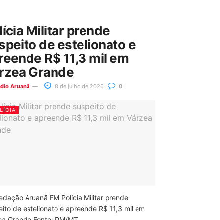
lícia Militar prende
speito de estelionato e
reende R$ 11,3 mil em
rzea Grande
ádio Aruanã
8 de julho de 2026
0
LÍCIA
edação Aruanã FM Polícia Militar prende
eito de estelionato e apreende R$ 11,3 mil em
ea Grande Fonte: PM/MT