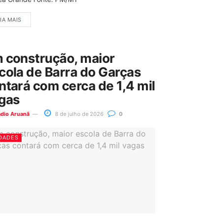
IA MAIS
 construção, maior
cola de Barra do Garças
ntará com cerca de 1,4 mil
gas
ádio Aruanã
8 de julho de 2026
0
DADES