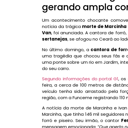
gerando ampla co
Um acontecimento chocante comoveu 
notícia da trágica
morte de Marcinha
Van
, foi anunciada. A cantora de fo
sertanejas
, se afogou no Ceará ao lad
No último domingo, a
cantora de for
uma tragédia que chocou seus fãs e a
uma ponte sobre um rio em Jardim, inte
do seu carro.
Segundo informações do portal G1
, os
feira, a cerca de 100 metros de distân
veículo tenha sido arrastado pela fo
região, com a Funceme registrando 110 m
A notícia da morte de Marcinha e Iva
Marcinha, que tinha 146 mil seguidores 
forró e piseiro. Seu irmão, o cantor
Fe
mensagem emocionada:
“Que aperto n