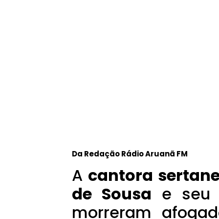
Da Redação Rádio Aruanã FM
A
cantora sertanej
de Sousa
e seu 
morreram afogad