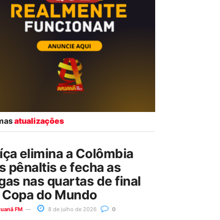
imas
atualizações
íça elimina a Colômbia
s pênaltis e fecha as
gas nas quartas de final
 Copa do Mundo
ruanã FM
8 de julho de 2026
0