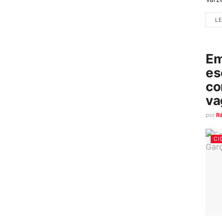
LE
Em
es
co
va
por
R
CI