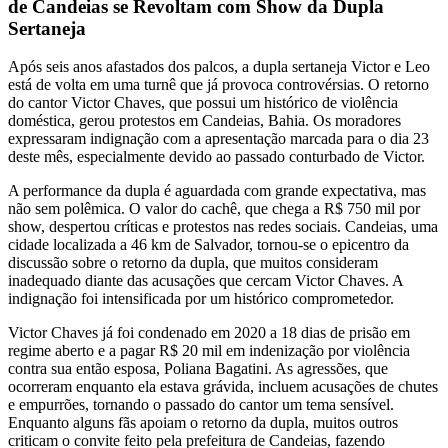
de Candeias se Revoltam com Show da Dupla
Sertaneja
Após seis anos afastados dos palcos, a dupla sertaneja Victor e Leo
está de volta em uma turnê que já provoca controvérsias. O retorno
do cantor Victor Chaves, que possui um histórico de violência
doméstica, gerou protestos em Candeias, Bahia. Os moradores
expressaram indignação com a apresentação marcada para o dia 23
deste mês, especialmente devido ao passado conturbado de Victor.
A performance da dupla é aguardada com grande expectativa, mas
não sem polêmica. O valor do cachê, que chega a R$ 750 mil por
show, despertou críticas e protestos nas redes sociais. Candeias, uma
cidade localizada a 46 km de Salvador, tornou-se o epicentro da
discussão sobre o retorno da dupla, que muitos consideram
inadequado diante das acusações que cercam Victor Chaves. A
indignação foi intensificada por um histórico comprometedor.
Victor Chaves já foi condenado em 2020 a 18 dias de prisão em
regime aberto e a pagar R$ 20 mil em indenização por violência
contra sua então esposa, Poliana Bagatini. As agressões, que
ocorreram enquanto ela estava grávida, incluem acusações de chutes
e empurrões, tornando o passado do cantor um tema sensível.
Enquanto alguns fãs apoiam o retorno da dupla, muitos outros
criticam o convite feito pela prefeitura de Candeias, fazendo