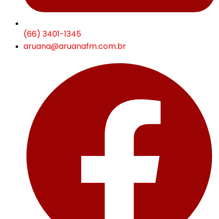
(66) 3401-1345
aruana@aruanafm.com.br