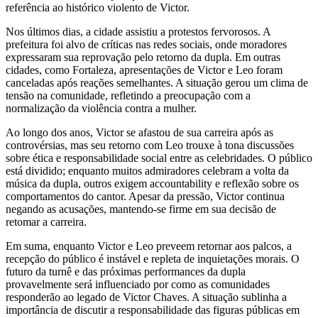
referência ao histórico violento de Victor.
Nos últimos dias, a cidade assistiu a protestos fervorosos. A
prefeitura foi alvo de críticas nas redes sociais, onde moradores
expressaram sua reprovação pelo retorno da dupla. Em outras
cidades, como Fortaleza, apresentações de Victor e Leo foram
canceladas após reações semelhantes. A situação gerou um clima de
tensão na comunidade, refletindo a preocupação com a
normalização da violência contra a mulher.
Ao longo dos anos, Victor se afastou de sua carreira após as
controvérsias, mas seu retorno com Leo trouxe à tona discussões
sobre ética e responsabilidade social entre as celebridades. O público
está dividido; enquanto muitos admiradores celebram a volta da
música da dupla, outros exigem accountability e reflexão sobre os
comportamentos do cantor. Apesar da pressão, Victor continua
negando as acusações, mantendo-se firme em sua decisão de
retomar a carreira.
Em suma, enquanto Victor e Leo preveem retornar aos palcos, a
recepção do público é instável e repleta de inquietações morais. O
futuro da turnê e das próximas performances da dupla
provavelmente será influenciado por como as comunidades
responderão ao legado de Victor Chaves. A situação sublinha a
importância de discutir a responsabilidade das figuras públicas em