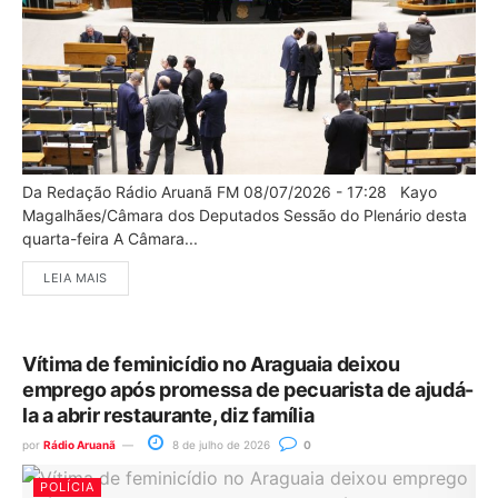
Da Redação Rádio Aruanã FM 08/07/2026 - 17:28 Kayo
Magalhães/Câmara dos Deputados Sessão do Plenário desta
quarta-feira A Câmara...
LEIA MAIS
Vítima de feminicídio no Araguaia deixou
emprego após promessa de pecuarista de ajudá-
la a abrir restaurante, diz família
por
Rádio Aruanã
8 de julho de 2026
0
POLÍCIA