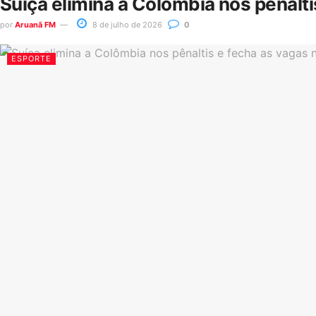
Suíça elimina a Colômbia nos pênalt
por
Aruanã FM
8 de julho de 2026
0
ESPORTE