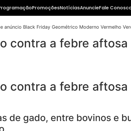
Programação
Promoções
Notícias
Anuncie
Fale Conosc
 contra a febre aftos
 contra a febre aftos
s de gado, entre bovinos e bu
o.