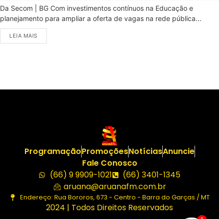
Da Secom | BG Com investimentos contínuos na Educação e
planejamento para ampliar a oferta de vagas na rede pública...
LEIA MAIS
Programação
Promoções
Notícias
Anuncie
Fale Conosco
(66) 9 9909-1021
(66) 3401-1345
aruana@aruanafm.com.br
Endereço: Rua Bororos, 673 - Centro - Barra do Garças / MT
2024 | Todos Direitos Reservados