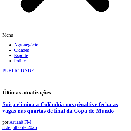
Menu
Agronegócio
Cidades
Esporte
Política
PUBLICIDADE
Últimas
atualizações
Suíça elimina a Colômbia nos pênaltis e fecha as
vagas nas quartas de final da Copa do Mundo
por
Aruanã FM
8 de julho de 2026