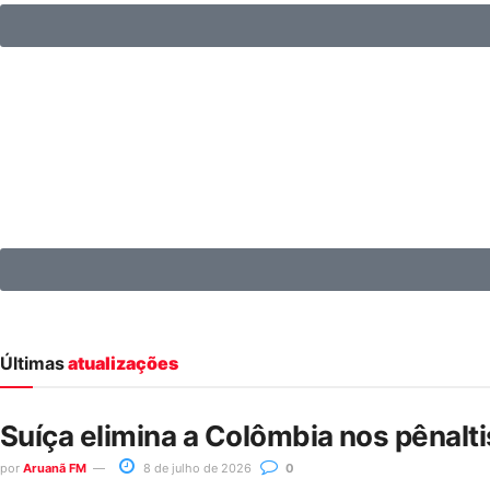
Últimas
atualizações
Suíça elimina a Colômbia nos pênalt
por
Aruanã FM
8 de julho de 2026
0