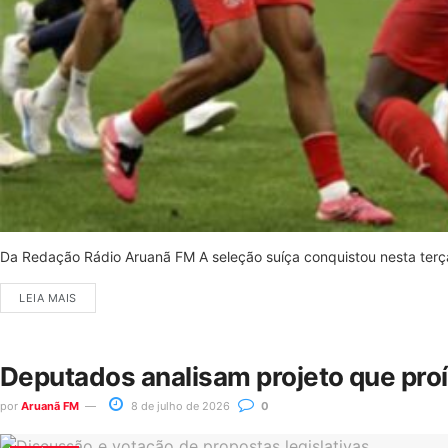
Da Redação Rádio Aruanã FM A seleção suíça conquistou nesta terça-
LEIA MAIS
Deputados analisam projeto que pro
por
Aruanã FM
8 de julho de 2026
0