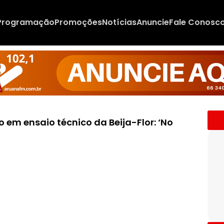
Programação
Promoções
Notícias
Anuncie
Fale Conosc
 em ensaio técnico da Beija-Flor: ‘No