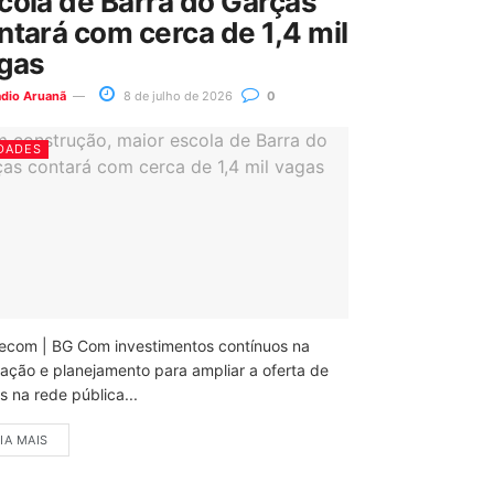
cola de Barra do Garças
ntará com cerca de 1,4 mil
gas
ádio Aruanã
8 de julho de 2026
0
DADES
ecom | BG Com investimentos contínuos na
ação e planejamento para ampliar a oferta de
 na rede pública...
IA MAIS