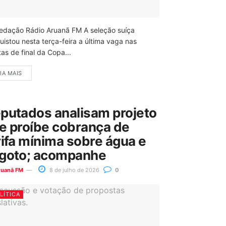
edação Rádio Aruanã FM A seleção suíça
uistou nesta terça-feira a última vaga nas
as de final da Copa...
IA MAIS
putados analisam projeto
e proíbe cobrança de
rifa mínima sobre água e
goto; acompanhe
ruanã FM
8 de julho de 2026
0
LÍTICA