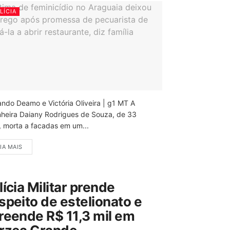
LÍCIA
ando Deamo e Victória Oliveira | g1 MT A
nheira Daiany Rodrigues de Souza, de 33
, morta a facadas em um...
IA MAIS
lícia Militar prende
speito de estelionato e
reende R$ 11,3 mil em