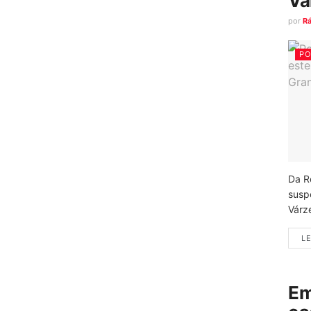
Vá
por
R
PO
Da R
susp
Várz
LE
Em