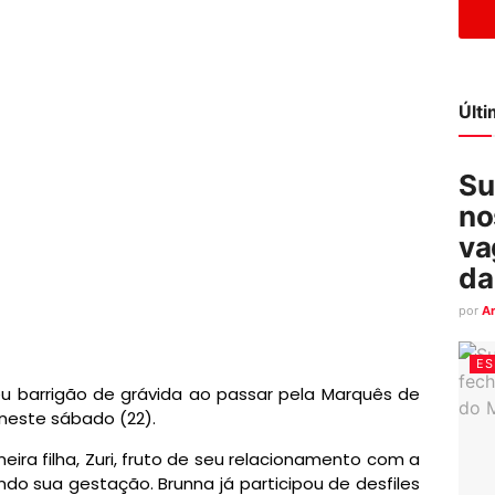
Últ
Su
no
va
da
por
A
ES
eu barrigão de grávida ao passar pela Marquês de
 neste sábado (22).
meira filha, Zuri, fruto de seu relacionamento com a
indo sua gestação. Brunna já participou de desfiles