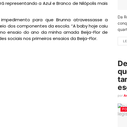
rá representando a Azul e Branco de Nilópolis mais
Da R
oi impedimento para que Brunna atravessasse a
conq
eio dos componentes da escola. “A baby hoje caiu
quart
o ensaio do ano da minha amada Beija-Flor de
des sociais nos primeiros ensaios da Beija-Flor.
LE
De
qu
ta
es
por
A
PO