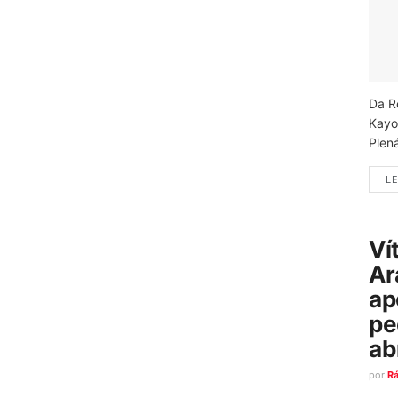
Da R
Kayo
Plená
LE
Ví
Ar
ap
pe
ab
por
R