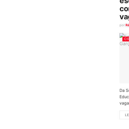
es
co
va
por
R
CI
Da S
Educ
vagas
LE