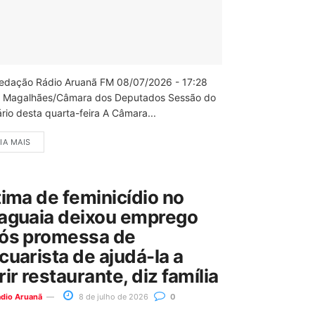
edação Rádio Aruanã FM 08/07/2026 - 17:28
 Magalhães/Câmara dos Deputados Sessão do
rio desta quarta-feira A Câmara...
IA MAIS
tima de feminicídio no
aguaia deixou emprego
ós promessa de
cuarista de ajudá-la a
rir restaurante, diz família
ádio Aruanã
8 de julho de 2026
0