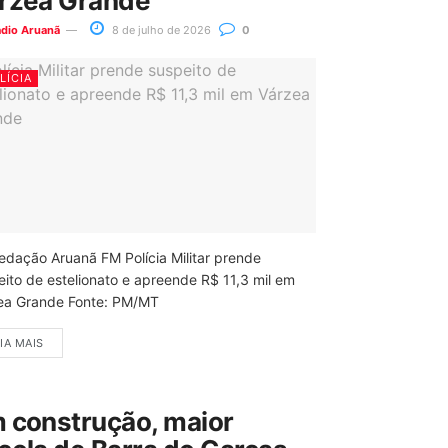
rzea Grande
ádio Aruanã
8 de julho de 2026
0
LÍCIA
edação Aruanã FM Polícia Militar prende
eito de estelionato e apreende R$ 11,3 mil em
ea Grande Fonte: PM/MT
IA MAIS
 construção, maior