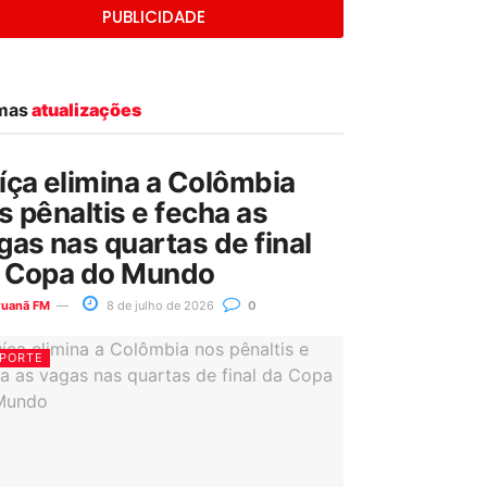
PUBLICIDADE
imas
atualizações
íça elimina a Colômbia
s pênaltis e fecha as
gas nas quartas de final
 Copa do Mundo
ruanã FM
8 de julho de 2026
0
PORTE