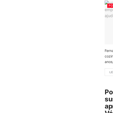
PO
Fern
cozi
anos
LE
Po
su
ap