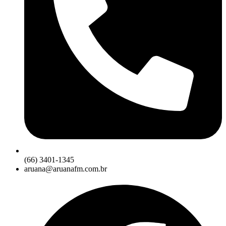
(66) 3401-1345
aruana@aruanafm.com.br