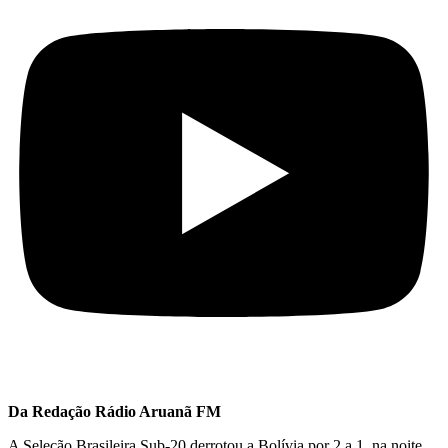
Da Redação Rádio Aruanã FM
A Seleção Brasileira Sub-20 derrotou a Bolívia por 2 a 1, na noite