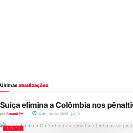
Últimas
atualizações
Suíça elimina a Colômbia nos pênalt
por
Aruanã FM
8 de julho de 2026
0
ESPORTE