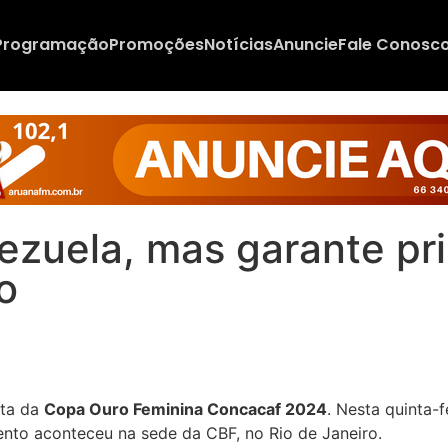
Programação
Promoções
Notícias
Anuncie
Fale Conosc
nezuela, mas garante pr
o
uta da
Copa Ouro Feminina Concacaf 2024
. Nesta quinta-f
ento aconteceu na sede da CBF, no Rio de Janeiro.