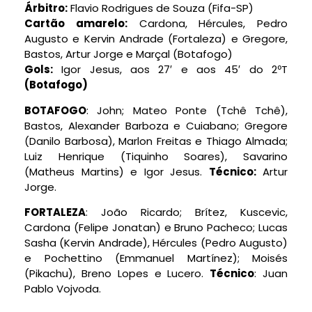
Árbitro:
Flavio Rodrigues de Souza (Fifa-SP)
Cartão amarelo:
Cardona, Hércules, Pedro
Augusto e Kervin Andrade (Fortaleza) e Gregore,
Bastos, Artur Jorge e Marçal (Botafogo)
Gols:
Igor Jesus, aos 27′ e aos 45′ do 2ºT
(Botafogo)
BOTAFOGO
: John; Mateo Ponte (Tchê Tchê),
Bastos, Alexander Barboza e Cuiabano; Gregore
(Danilo Barbosa), Marlon Freitas e Thiago Almada;
Luiz Henrique (Tiquinho Soares), Savarino
(Matheus Martins) e Igor Jesus.
Técnico:
Artur
Jorge.
FORTALEZA
: João Ricardo; Brítez, Kuscevic,
Cardona (Felipe Jonatan) e Bruno Pacheco; Lucas
Sasha (Kervin Andrade), Hércules (Pedro Augusto)
e Pochettino (Emmanuel Martínez); Moisés
(Pikachu), Breno Lopes e Lucero.
Técnico
: Juan
Pablo Vojvoda.