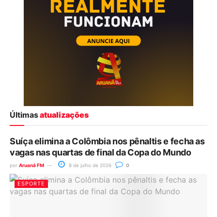
Últimas
atualizações
Suíça elimina a Colômbia nos pênaltis e fecha as
vagas nas quartas de final da Copa do Mundo
por
Aruanã FM
8 de julho de 2026
0
ESPORTE