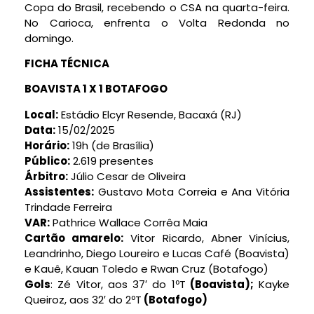
Copa do Brasil, recebendo o CSA na quarta-feira.
No Carioca, enfrenta o Volta Redonda no
domingo.
FICHA TÉCNICA
BOAVISTA 1 X 1 BOTAFOGO
Local:
Estádio Elcyr Resende, Bacaxá (RJ)
Data:
15/02/2025
Horário:
19h (de Brasília)
Público:
2.619 presentes
Árbitro:
Júlio Cesar de Oliveira
Assistentes:
Gustavo Mota Correia e Ana Vitória
Trindade Ferreira
VAR:
Pathrice Wallace Corrêa Maia
Cartão amarelo:
Vitor Ricardo, Abner Vinícius,
Leandrinho, Diego Loureiro e Lucas Café (Boavista)
e Kauê, Kauan Toledo e Rwan Cruz (Botafogo)
Gols
: Zé Vitor, aos 37′ do 1ºT
(Boavista);
Kayke
Queiroz, aos 32′ do 2ºT
(Botafogo)