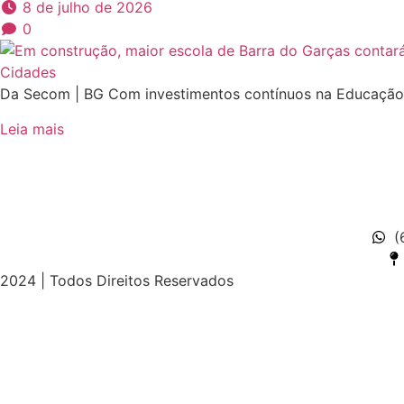
8 de julho de 2026
0
Cidades
Da Secom | BG Com investimentos contínuos na Educação e 
Leia mais
(
2024 | Todos Direitos Reservados
t güncel giriş
starzbet giriş
starzbet
starzbet güncel giriş
s