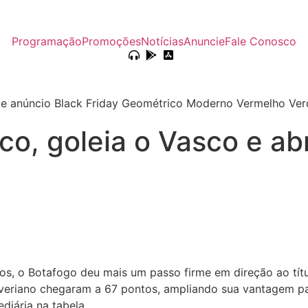
Programação
Promoções
Notícias
Anuncie
Fale Conosco
co, goleia o Vasco e ab
tos, o Botafogo deu mais um passo firme em direção ao tít
eriano chegaram a 67 pontos, ampliando sua vantagem par
iária na tabela.