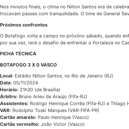
Nos minutos finais, o clima no Nilton Santos era de cele
trocavam passes com tranquilidade. O time de General Sever
Próximos confrontos
O Botafogo volta a campo no próximo sábado, quando enfr
por sua vez, terá o desafio de enfrentar o Fortaleza no 
FICHA TÉCNICA
BOTAFOGO 3 X 0 VASCO
Local:
Estádio Nilton Santos, no Rio de Janeiro (RJ)
Data:
05/11/2024
Horário:
21h30 (de Brasília)
Árbitro:
Bruno Arleu de Araújo (Fifa-RJ)
Assistentes:
Rodrigo Henrique Corrêa (Fifa-RJ) e Thiago H
VAR:
Rodolpho Toski Marques (VAR-FIFA-PR)
Cartão amarelo:
Paulo Henrique (Vasco)
Cartão vermelho:
João Victor (Vasco)