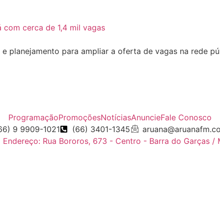
planejamento para ampliar a oferta de vagas na rede públ
Programação
Promoções
Notícias
Anuncie
Fale Conosco
66) 9 9909-1021
(66) 3401-1345
aruana@aruanafm.c
Endereço: Rua Bororos, 673 - Centro - Barra do Garças /
tarzbet giriş
starzbet
starzbet güncel giriş
starzbet giriş
st