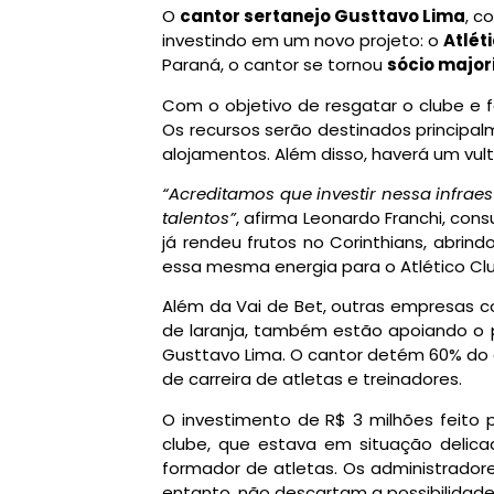
O
cantor sertanejo Gusttavo Lima
, c
investindo em um novo projeto: o
Atlét
Paraná, o cantor se tornou
sócio major
Com o objetivo de resgatar o clube e f
Os recursos serão destinados principa
alojamentos. Além disso, haverá um vul
“Acreditamos que investir nessa infrae
talentos”
, afirma Leonardo Franchi, con
já rendeu frutos no Corinthians, abri
essa mesma energia para o Atlético Cl
Além da Vai de Bet, outras empresas co
de laranja, também estão apoiando o pr
Gusttavo Lima. O cantor detém 60% do c
de carreira de atletas e treinadores.
O investimento de R$ 3 milhões feito p
clube, que estava em situação delicad
formador de atletas. Os administrador
entanto, não descartam a possibilidade 