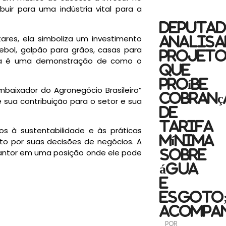
uir para uma indústria vital para a
Deputa
res, ela simboliza um investimento
analis
bol, galpão para grãos, casas para
projet
zenda é uma demonstração de como o
que
proíbe
baixador do Agronegócio Brasileiro”
cobranç
e sua contribuição para o setor e sua
de
tarifa
os à sustentabilidade e às práticas
mínima
nto por suas decisões de negócios. A
cantor em uma posição onde ele pode
sobre
água
e
esgoto
acompa
por