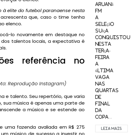
Aruanã
à elite do futebol paranaense nesta
FM
r, acrescenta que, caso o time tenha
A
ao elenco.
seleção
suíça
colocá-lo novamente em destaque no
conquistou
dos talentos locais, a expectativa é
nesta
ís.
terça-
es referência no
feira
a
última
vaga
oto: Reprodução Instagram)
nas
quartas
 e talento. Seu repertório, que varia
de
to, sua música é apenas uma parte de
final
 transcende a música e se estende ao
da
Copa...
 de uma fazenda avaliada em R$ 275
LEIA MAIS
um músico de sucesso a investir no