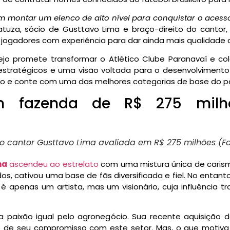
montar um elenco de alto nível para conquistar o acesso 
Matuza, sócio de Gusttavo Lima e braço-direito do canto
s jogadores com experiência para dar ainda mais qualidade 
nejo promete transformar o Atlético Clube Paranavaí e 
estratégicos e uma visão voltada para o desenvolvimento 
ião e conte com uma das melhores categorias de base do pa
m fazenda de R$ 275 milhõ
o cantor Gusttavo Lima avaliada em R$ 275 milhões (F
ma
ascendeu ao estrelato
com uma mistura única de carisma
s, cativou uma base de fãs diversificada e fiel. No entan
 é apenas um artista, mas um visionário, cuja influência
a paixão igual pelo agronegócio. Sua recente aquisição
 de seu compromisso com este setor. Mas, o que motiva 