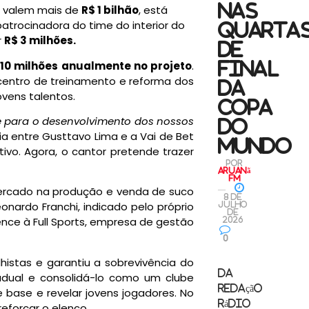
nas
s valem mais de
R$ 1 bilhão
, está
patrocinadora do time do interior do
quarta
r
R$ 3 milhões
.
de
 10 milhões
anualmente no projeto
.
final
 centro de treinamento e reforma dos
da
ovens talentos.
Copa
e e para o desenvolvimento dos nossos
do
ria entre Gusttavo Lima e a Vai de Bet
Mundo
ivo. Agora, o cantor pretende trazer
por
Aruanã
FM
 mercado na produção e venda de suco
8 de
nardo Franchi, indicado pelo próprio
julho
de
nce à Full Sports, empresa de gestão
2026
0
lhistas e garantiu a sobrevivência do
ESPORTE
Da
tadual e consolidá-lo como um clube
Redação
 base e revelar jovens jogadores. No
Rádio
eforçar o elenco.