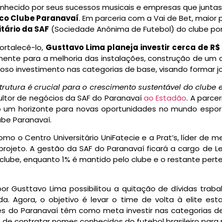
onhecido por seus sucessos musicais e empresas que junta
ico Clube Paranavaí
. Em parceria com a Vai de Bet, maior 
itário da SAF
(Sociedade Anônima de Futebol) do clube po
ortalecê-lo,
Gusttavo Lima planeja investir cerca de R$
lmente para a melhoria das instalações, construção de um
toso investimento nas categorias de base, visando formar j
strutura é crucial para o crescimento sustentável do club
sultor de negócios da SAF do Paranavaí
ao Estadão
. A parce
ndo um horizonte para novas oportunidades no mundo esport
ube Paranavaí.
mo o Centro Universitário UniFatecie e a Prat’s, líder de
ojeto. A gestão da SAF do Paranavaí ficará a cargo de Leo
lube, enquanto 1% é mantido pelo clube e o restante perte
or Gusttavo Lima possibilitou a quitação de dívidas traba
a. Agora, o objetivo é levar o time de volta à elite es
es do Paranavaí têm como meta investir nas categorias de
de contratar nomes conhecidos do futebol brasileiro para r