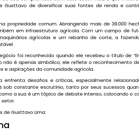
Gusttavo de diversificar suas fontes de renda e contrib
a propriedade comum. Abrangendo mais de 39.000 hecta
bém em infraestrutura agrícola. Com um campo de fute
na, maquinários agrícolas e um rebanho de corte, a fa
tável.
ócio foi reconhecido quando ele recebeu o título de “Em
tulo não é apenas simbólico; ele reflete o reconhecimento d
es e aspirações da comunidade agrícola.
 enfrenta desafios e críticas, especialmente relacionad
stá sob constante escrutínio, tanto por seus sucessos qua
 como a sua é um tópico de debate intenso, colocando o 
 setor.
s de Gusttavo Lima:
ma