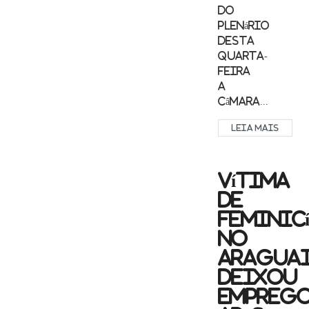
do
Plenário
desta
quarta-
feira
A
Câmara...
LEIA MAIS
Vítima
de
feminic
no
Aragua
deixou
empreg