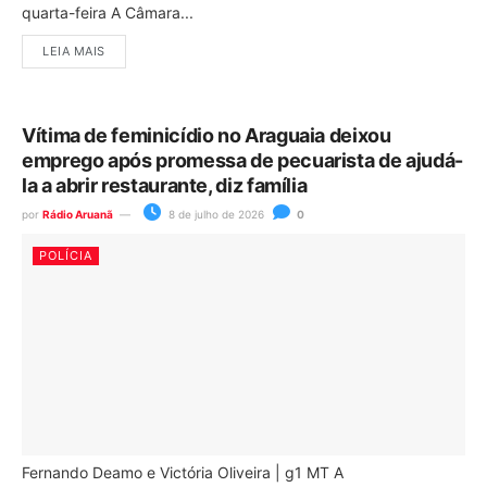
quarta-feira A Câmara...
LEIA MAIS
Vítima de feminicídio no Araguaia deixou
emprego após promessa de pecuarista de ajudá-
la a abrir restaurante, diz família
por
Rádio Aruanã
8 de julho de 2026
0
POLÍCIA
Fernando Deamo e Victória Oliveira | g1 MT A