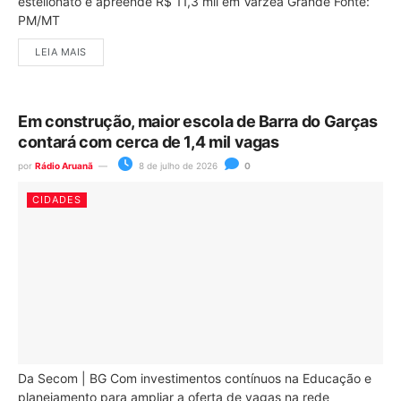
estelionato e apreende R$ 11,3 mil em Várzea Grande Fonte:
PM/MT
LEIA MAIS
Em construção, maior escola de Barra do Garças
contará com cerca de 1,4 mil vagas
por
Rádio Aruanã
8 de julho de 2026
0
CIDADES
Da Secom | BG Com investimentos contínuos na Educação e
planejamento para ampliar a oferta de vagas na rede