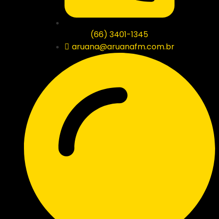
(66) 3401-1345
aruana@aruanafm.com.br