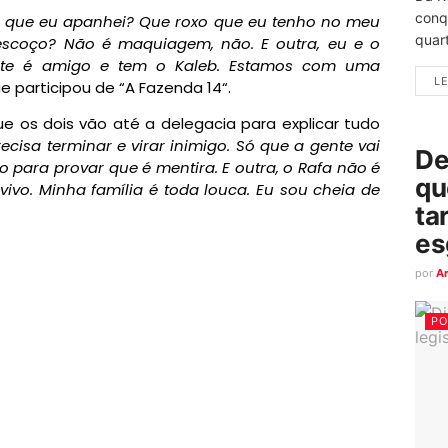
conq
o que eu apanhei? Que roxo que eu tenho no meu
quart
scoço? Não é maquiagem, não. E outra, eu e o
ente é amigo e tem o Kaleb. Estamos com uma
LE
ue participou de “A Fazenda 14“.
que os dois vão até a delegacia para explicar tudo
cisa terminar e virar inimigo. Só que a gente vai
De
to para provar que é mentira. E outra, o Rafa não é
qu
vivo. Minha família é toda louca. Eu sou cheia de
ta
es
por
A
PO