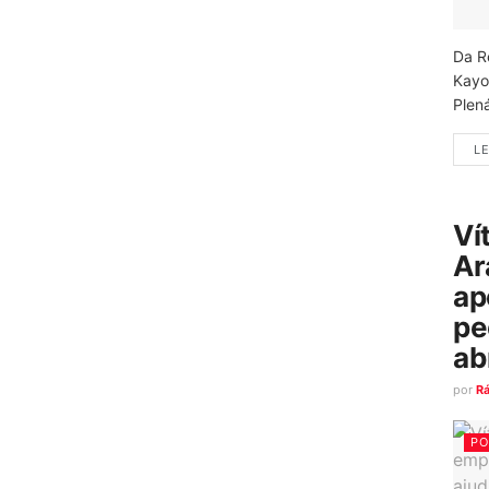
Da R
Kayo
Plená
LE
Ví
Ar
ap
pe
ab
por
R
PO