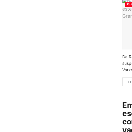
PO
Da R
susp
Várz
LE
Em
es
co
va