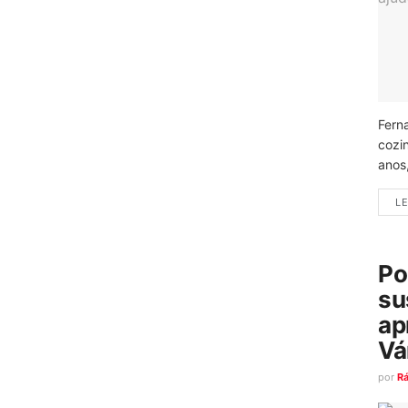
Fern
cozi
anos
LE
Po
su
ap
Vá
por
R