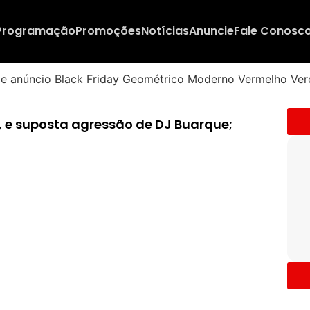
Programação
Promoções
Notícias
Anuncie
Fale Conosc
, e suposta agressão de DJ Buarque;