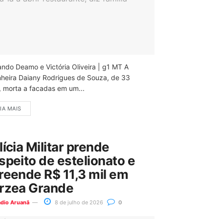
ando Deamo e Victória Oliveira | g1 MT A
nheira Daiany Rodrigues de Souza, de 33
, morta a facadas em um...
IA MAIS
lícia Militar prende
speito de estelionato e
reende R$ 11,3 mil em
rzea Grande
ádio Aruanã
8 de julho de 2026
0