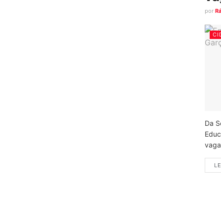
por
R
CI
Da S
Educ
vagas
LE