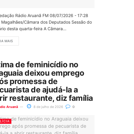
edação Rádio Aruanã FM 08/07/2026 - 17:28
 Magalhães/Câmara dos Deputados Sessão do
rio desta quarta-feira A Câmara...
IA MAIS
tima de feminicídio no
aguaia deixou emprego
ós promessa de
cuarista de ajudá-la a
rir restaurante, diz família
ádio Aruanã
8 de julho de 2026
0
LÍCIA