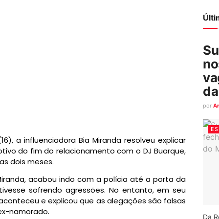
Últ
Su
no
va
da
por
A
ES
16), a influenciadora Bia Miranda resolveu explicar
tivo do fim do relacionamento com o DJ Buarque,
as dois meses.
Miranda, acabou indo com a polícia até a porta da
stivesse sofrendo agressões. No entanto, em seu
e aconteceu e explicou que as alegações são falsas
 ex-namorado.
Da R