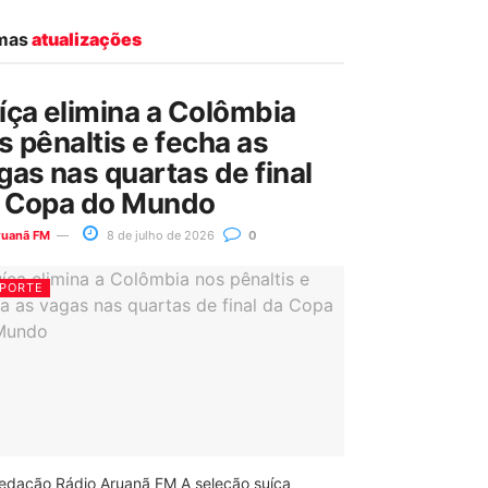
imas
atualizações
íça elimina a Colômbia
s pênaltis e fecha as
gas nas quartas de final
 Copa do Mundo
ruanã FM
8 de julho de 2026
0
PORTE
edação Rádio Aruanã FM A seleção suíça