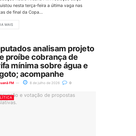
uistou nesta terça-feira a última vaga nas
as de final da Copa...
IA MAIS
putados analisam projeto
e proíbe cobrança de
rifa mínima sobre água e
goto; acompanhe
ruanã FM
8 de julho de 2026
0
LÍTICA