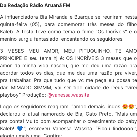
Da Redação Rádio Aruanã FM
A influenciadora Bia Miranda e Buarque se reuniram nesta
quinta-feira (05), para comemorar três meses do filho
Kaleb. A festa teve como tema o filme “Os Incríveis” e o
menino surgiu fantasiado, encantando os seguidores.
3 MESES MEU AMOR, MEU PITUQUINHO, TE AMO
PRÍNCIPE E seu tema hj é: OS INCRÍVEIS 3 meses que o
amor da minha vida nasceu, que me deu uma razão pra
acordar todos os dias, que me deu uma razão pra viver,
pra trabalhar. Pra que tudo que vc me peça eu possa te
dar, MIMADO SIMMM, vai ser tipo cidade de Deus “virei
playboy” Produção:
@vanessa.wassita
Logo os seguidores reagiram. “amoo demais lindos 😍😍”,
declarou o atual namorado de Bia, Gato Preto. “Mais um
pra conta! Muito bom acompanhar o crescimento do baby
Kaleb! 💙”, escreveu Vanessa Wassita. “Ficou lindoooo!”,
elogiou mais uma. Confira: