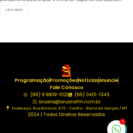
LEIA MAIS
Programação
Promoções
Notícias
Anuncie
Fale Conosco
(66) 9 9909-1021
(66) 3401-1345
aruana@aruanafm.com.br
Endereço: Rua Bororos, 673 - Centro - Barra do Garças / MT
2024 | Todos Direitos Reservados
1