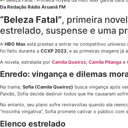
Da Redação Rádio Aruanã FM
“Beleza Fatal”
, primeira nove
estrelado, suspense e uma pr
A
HBO Max
está prestes a entrar no competitivo universo 
foi feito durante a
CCXP 2023
, e as primeiras imagens já
A novela, estrelada por
Camila Queiroz
,
Camila Pitanga
e
Enredo: vingança e dilemas mora
Na trama,
Sofia (Camila Queiroz)
busca vingança após ver
Paixão, Sofia decide destruir todos que lhe causaram sofr
No entanto, seu plano sofre reviravoltas quando ela reenc
“mocinha vingativa”, Sofia promete cativar o público com 
Elenco estrelado