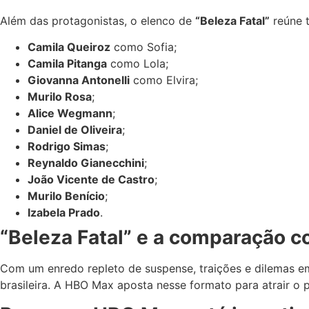
Além das protagonistas, o elenco de
“Beleza Fatal”
reúne t
Camila Queiroz
como Sofia;
Camila Pitanga
como Lola;
Giovanna Antonelli
como Elvira;
Murilo Rosa
;
Alice Wegmann
;
Daniel de Oliveira
;
Rodrigo Simas
;
Reynaldo Gianecchini
;
João Vicente de Castro
;
Murilo Benício
;
Izabela Prado
.
“Beleza Fatal” e a comparação c
Com um enredo repleto de suspense, traições e dilemas e
brasileira. A HBO Max aposta nesse formato para atrair o 