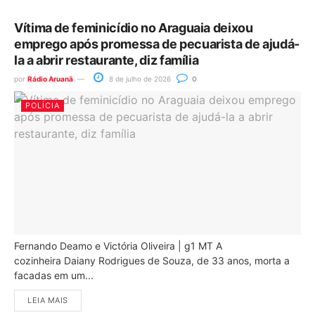
Vítima de feminicídio no Araguaia deixou
emprego após promessa de pecuarista de ajudá-
la a abrir restaurante, diz família
por
Rádio Aruanã
8 de julho de 2026
0
POLÍCIA
Fernando Deamo e Victória Oliveira | g1 MT A
cozinheira Daiany Rodrigues de Souza, de 33 anos, morta a
facadas em um...
LEIA MAIS