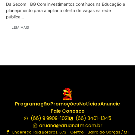
Da Secom | BG Com investimentos contínuos na Educação e
planejamento para ampliar a oferta de vagas na rede
pública...
LEIA MAIS
Programação
Promoções
Notícias
Anuncie
Fale Conosco
(66) 9 9909-1021
(66) 3401-1345
aruana@aruanafm.com.br
Endereço: Rua Bororos, 673 - Centro - Barra do Garças / MT