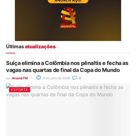
Últimas
atualizações
Suíça elimina a Colômbia nos pênaltis e fecha as
vagas nas quartas de final da Copa do Mundo
por
Aruanã FM
8 de julho de 2026
0
ESPORTE