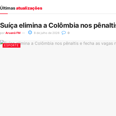
Últimas
atualizações
Suíça elimina a Colômbia nos pênalt
por
Aruanã FM
8 de julho de 2026
0
ESPORTE