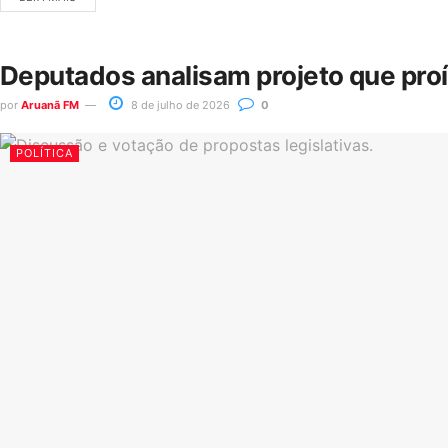
Deputados analisam projeto que pro
por
Aruanã FM
8 de julho de 2026
0
POLÍTICA