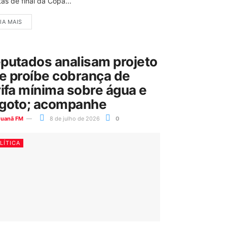
as de final da Copa...
IA MAIS
putados analisam projeto
e proíbe cobrança de
rifa mínima sobre água e
goto; acompanhe
ruanã FM
8 de julho de 2026
0
LÍTICA