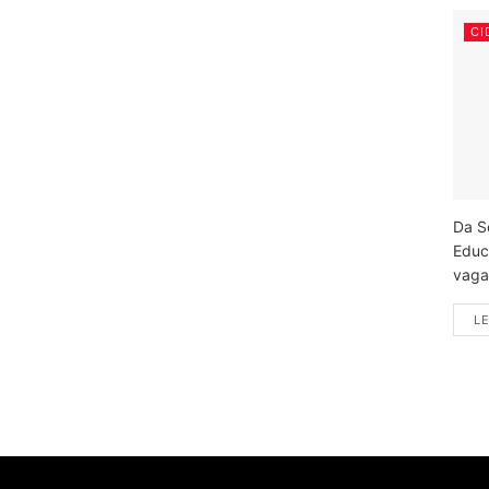
CI
Da S
Educ
vagas
LE