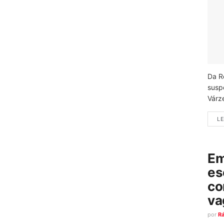
Da R
susp
Várz
LE
Em
es
co
va
por
R