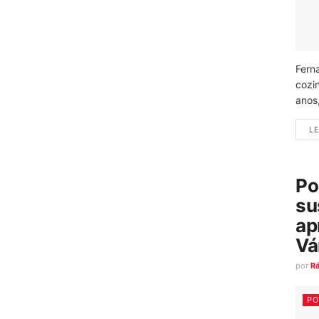
Fern
cozi
anos
LE
Po
su
ap
Vá
por
R
PO