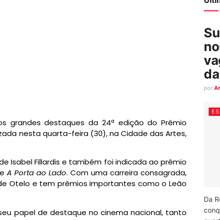
Su
no
va
da
por
A
ES
 dos grandes destaques da 24ª edição do Prêmio
izada nesta quarta-feira (30), na Cidade das Artes,
e Isabel Fillardis e também foi indicada ao prêmio
me
A Porta ao Lado
. Com uma carreira consagrada,
nde Otelo e tem prêmios importantes como o Leão
Da R
conq
 seu papel de destaque no cinema nacional, tanto