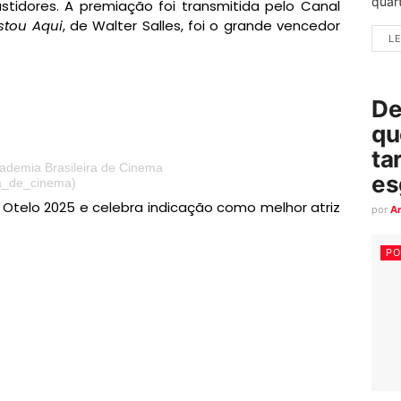
quart
tidores. A premiação foi transmitida pelo Canal
stou Aqui
, de Walter Salles, foi o grande vencedor
LE
De
qu
ta
ademia Brasileira de Cinema
es
a_de_cinema)
telo 2025 e celebra indicação como melhor atriz
por
A
PO