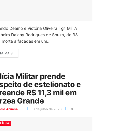
ando Deamo e Victória Oliveira | g1 MT A
nheira Daiany Rodrigues de Souza, de 33
, morta a facadas em um...
IA MAIS
lícia Militar prende
speito de estelionato e
reende R$ 11,3 mil em
rzea Grande
ádio Aruanã
8 de julho de 2026
0
LÍCIA