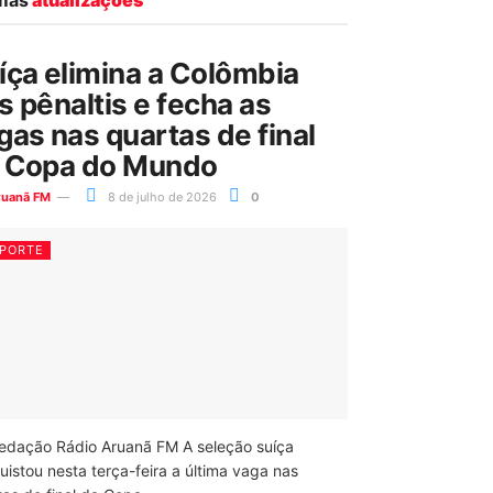
íça elimina a Colômbia
s pênaltis e fecha as
gas nas quartas de final
 Copa do Mundo
ruanã FM
8 de julho de 2026
0
PORTE
edação Rádio Aruanã FM A seleção suíça
uistou nesta terça-feira a última vaga nas