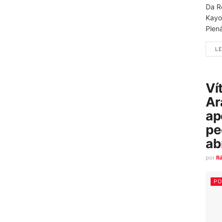
Da R
Kayo
Plená
LE
Ví
Ar
ap
pe
ab
por
R
PO