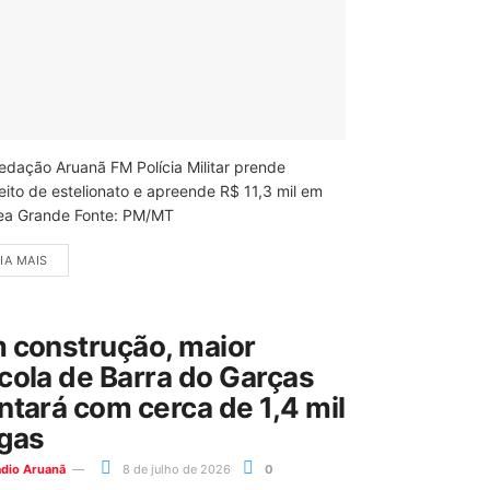
edação Aruanã FM Polícia Militar prende
eito de estelionato e apreende R$ 11,3 mil em
ea Grande Fonte: PM/MT
IA MAIS
 construção, maior
cola de Barra do Garças
ntará com cerca de 1,4 mil
gas
ádio Aruanã
8 de julho de 2026
0