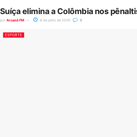
Suíça elimina a Colômbia nos pênalt
por
Aruanã FM
8 de julho de 2026
0
ESPORTE