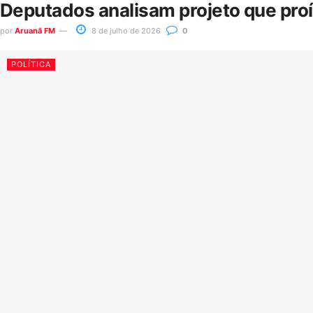
Deputados analisam projeto que pro
por
Aruanã FM
8 de julho de 2026
0
POLÍTICA