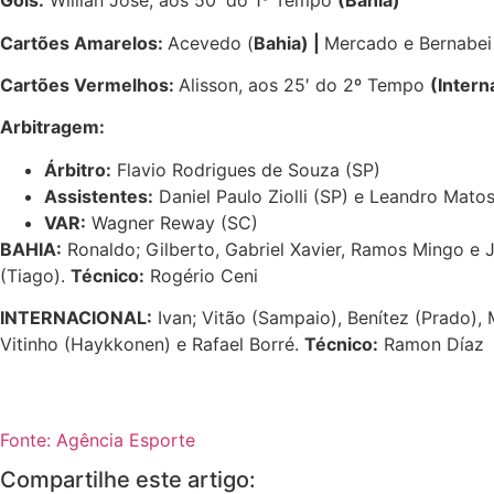
Gols
:
Willian José, aos 50′ do 1º Tempo
(Bahia)
Cartões Amarelos:
Acevedo (
Bahia) |
Mercado e Bernabei
Cartões Vermelhos:
Alisson, aos 25′ do 2º Tempo
(Intern
Arbitragem:
Árbitro:
Flavio Rodrigues de Souza (SP)
Assistentes:
Daniel Paulo Ziolli (SP) e Leandro Matos
VAR:
Wagner Reway (SC)
BAHIA:
Ronaldo; Gilberto, Gabriel Xavier, Ramos Mingo e J
(Tiago).
Técnico:
Rogério Ceni
INTERNACIONAL:
Ivan; Vitão (Sampaio), Benítez (Prado), 
Vitinho (Haykkonen) e Rafael Borré.
Técnico:
Ramon Díaz
Fonte: Agência Esporte
Compartilhe este artigo: