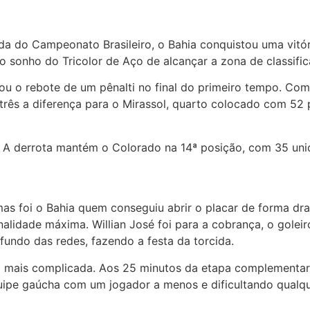
da do Campeonato Brasileiro, o Bahia conquistou uma vitóri
 o sonho do Tricolor de Aço de alcançar a zona de classifi
itou o rebote de um pênalti no final do primeiro tempo. Co
três a diferença para o Mirassol, quarto colocado com 52 
a. A derrota mantém o Colorado na 14ª posição, com 35 uni
s foi o Bahia quem conseguiu abrir o placar de forma dra
nalidade máxima. Willian José foi para a cobrança, o goleir
 fundo das redes, fazendo a festa da torcida.
a mais complicada. Aos 25 minutos da etapa complementar,
uipe gaúcha com um jogador a menos e dificultando qualqu