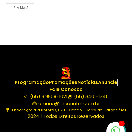
LEIA MAIS
Programação
Promoções
Notícias
Anuncie
Fale Conosco
(66) 9 9909-1021
(66) 3401-1345
aruana@aruanafm.com.br
Endereço: Rua Bororos, 673 - Centro - Barra do Garças / MT
2024 | Todos Direitos Reservados
1