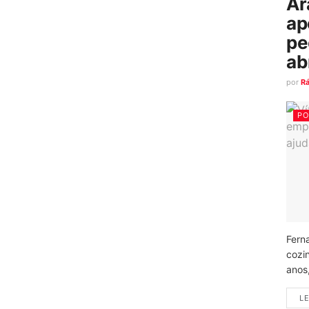
Ar
ap
pe
ab
por
R
PO
Fern
cozi
anos
LE