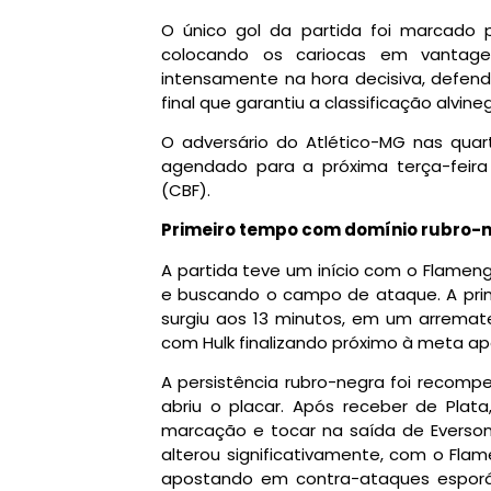
O único gol da partida foi marcado p
colocando os cariocas em vantagem
intensamente na hora decisiva, defe
final que garantiu a classificação alvineg
O adversário do Atlético-MG nas quart
agendado para a próxima terça-feira
(CBF).
Primeiro tempo com domínio rubro-
A partida teve um início com o Flamen
e buscando o campo de ataque. A prim
surgiu aos 13 minutos, em um arremat
com Hulk finalizando próximo à meta a
A persistência rubro-negra foi recomp
abriu o placar. Após receber de Plat
marcação e tocar na saída de Everso
alterou significativamente, com o Fl
apostando em contra-ataques esporád