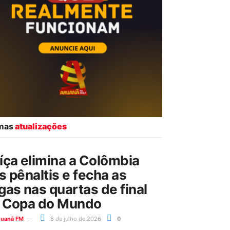
imas
atualizações
íça elimina a Colômbia
s pênaltis e fecha as
gas nas quartas de final
 Copa do Mundo
ruanã FM
8 de julho de 2026
0