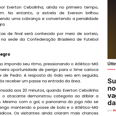
or Everton Cebolinha, ainda no primeiro tempo,
. No entanto, a estrela de Everson brilhou
ndendo uma cobrança e convertendo a penalidade
ra.
as de final será conhecido por meio de sorteio,
 na sede da Confederação Brasileira de Futebol
negro
go impondo seu ritmo, pressionando o Atlético-MG
Últ
eira oportunidade de perigo para o time carioca
e de Pedro. A resposta do Galo veio em seguida,
Su
pós receber um passe na entrada da área.
no
ensada aos 20 minutos, quando Everton Cebolinha
va
a, o atacante demonstrou categoria ao driblar a
da
n. Mesmo com o gol, o panorama do jogo não se
amengo mantendo a posse de bola e o Atlético-MG
por
A
icos. Os visitantes ainda criaram mais chances