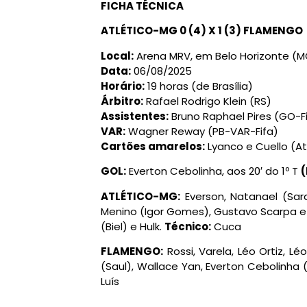
FICHA TÉCNICA
ATLÉTICO-MG 0 (4) X 1 (3) FLAMENGO
Local:
Arena MRV, em Belo Horizonte (M
Data:
06/08/2025
Horário:
19 horas (de Brasília)
Árbitro:
Rafael Rodrigo Klein (RS)
Assistentes:
Bruno Raphael Pires (GO-Fif
VAR:
Wagner Reway (PB-VAR-Fifa)
Cartões amarelos:
Lyanco e Cuello (A
GOL
:
Everton Cebolinha, aos 20′ do 1º T
ATLÉTICO-MG:
Everson, Natanael (Sara
Menino (Igor Gomes), Gustavo Scarpa e 
(Biel) e Hulk.
Técnico:
Cuca
FLAMENGO:
Rossi, Varela, Léo Ortiz, Lé
(Saul), Wallace Yan, Everton Cebolinha
Luís