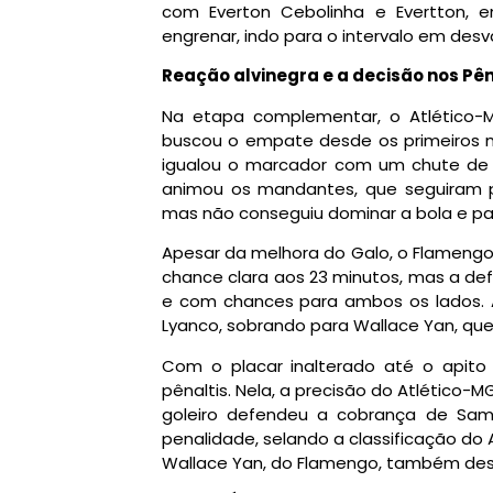
com Everton Cebolinha e Evertton, 
engrenar, indo para o intervalo em des
Reação alvinegra e a decisão nos Pên
Na etapa complementar, o Atlético-
buscou o empate desde os primeiros m
igualou o marcador com um chute de 
animou os mandantes, que seguiram p
mas não conseguiu dominar a bola e pa
Apesar da melhora do Galo, o Flameng
chance clara aos 23 minutos, mas a def
e com chances para ambos os lados. Ao
Lyanco, sobrando para Wallace Yan, qu
Com o placar inalterado até o apito 
pênaltis. Nela, a precisão do Atlético-M
goleiro defendeu a cobrança de Samu
penalidade, selando a classificação do 
Wallace Yan, do Flamengo, também desp