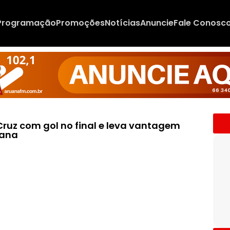
Programação
Promoções
Notícias
Anuncie
Fale Conosc
Cruz com gol no final e leva vantagem
cana