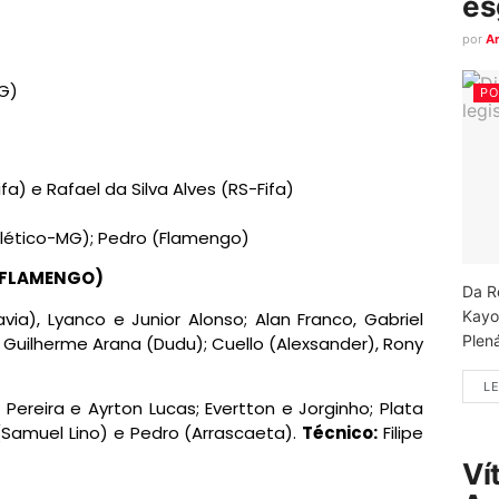
es
por
A
G)
PO
a) e Rafael da Silva Alves (RS-Fifa)
tlético-MG); Pedro (Flamengo)
(FLAMENGO)
Da R
Kayo
via), Lyanco e Junior Alonso; Alan Franco, Gabriel
Plená
Guilherme Arana (Dudu); Cuello (Alexsander), Rony
LE
o Pereira e Ayrton Lucas; Evertton e Jorginho; Plata
 (Samuel Lino) e Pedro (Arrascaeta).
Técnico:
Filipe
Ví