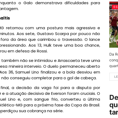
enquanto o Galo demonstrava dificuldades para
ES
vantagem.
altis
MG retornou com uma postura mais agressiva e
inutos. Aos sete, Gustavo Scarpa por pouco não
fora da área que carimbou o travessão. O lance
ressionando. Aos 13, Hulk teve uma boa chance,
rou em defesa de Rossi.
Da R
conq
o também não se intimidou e Arrascaeta teve uma
quart
esa mineira interveio. O duelo permaneceu aberto
s 36, Samuel Lino finalizou e a bola desviou em
LE
e não conseguiu completar para o gol de cabeça.
final, a decisão da vaga foi para a disputa por
G e a atuação decisiva de Everson foram cruciais. O
De
el Lino e, com sangue frio, converteu a última
qu
Atlético-MG para a próxima fase da Copa do Brasil.
erdiçou sua cobrança na série.
ta