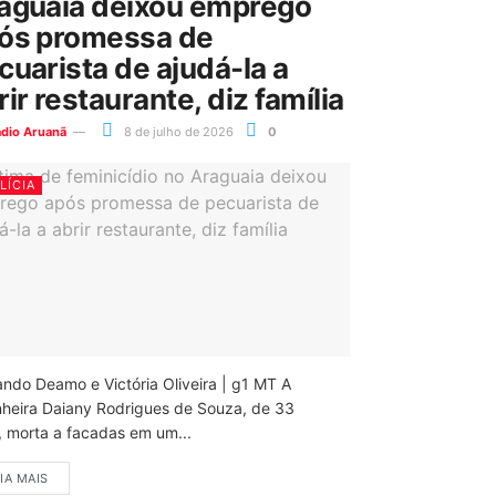
aguaia deixou emprego
ós promessa de
cuarista de ajudá-la a
rir restaurante, diz família
ádio Aruanã
8 de julho de 2026
0
LÍCIA
ando Deamo e Victória Oliveira | g1 MT A
nheira Daiany Rodrigues de Souza, de 33
, morta a facadas em um...
IA MAIS