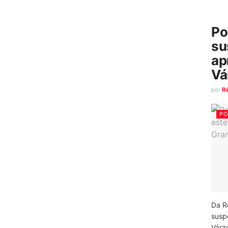
Po
su
ap
Vá
por
R
PO
Da R
susp
Várz