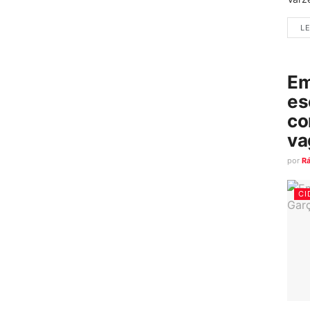
LE
Em
es
co
va
por
R
CI