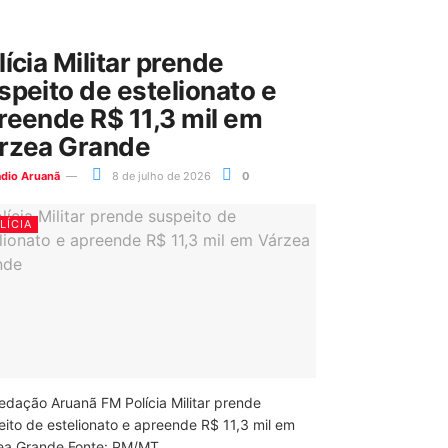
lícia Militar prende
speito de estelionato e
reende R$ 11,3 mil em
rzea Grande
ádio Aruanã
8 de julho de 2026
0
LÍCIA
edação Aruanã FM Polícia Militar prende
eito de estelionato e apreende R$ 11,3 mil em
ea Grande Fonte: PM/MT