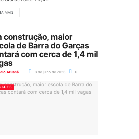
IA MAIS
 construção, maior
cola de Barra do Garças
ntará com cerca de 1,4 mil
gas
ádio Aruanã
8 de julho de 2026
0
DADES