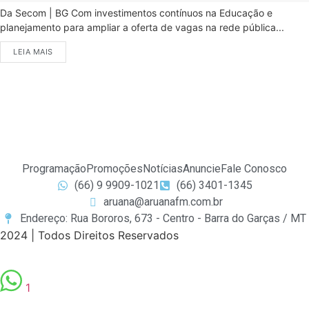
Da Secom | BG Com investimentos contínuos na Educação e
planejamento para ampliar a oferta de vagas na rede pública...
LEIA MAIS
Programação
Promoções
Notícias
Anuncie
Fale Conosco
(66) 9 9909-1021
(66) 3401-1345
aruana@aruanafm.com.br
Endereço: Rua Bororos, 673 - Centro - Barra do Garças / MT
2024 | Todos Direitos Reservados
1
t güncel giriş
starzbet giriş
starzbet
starzbet güncel giriş
s