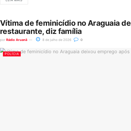
LEIA MAIS
Vítima de feminicídio no Araguaia d
restaurante, diz família
por
Rádio Aruanã
8 de julho de 2026
0
POLÍCIA