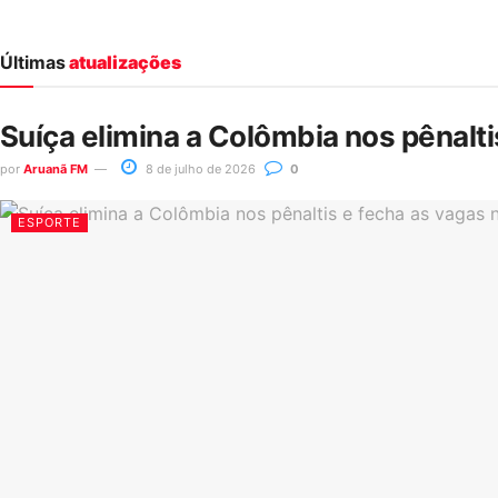
Últimas
atualizações
Suíça elimina a Colômbia nos pênalt
por
Aruanã FM
8 de julho de 2026
0
ESPORTE