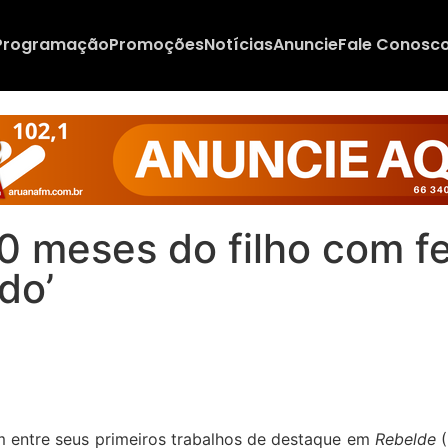
Programação
Promoções
Notícias
Anuncie
Fale Conosc
10 meses do filho com f
do’
em entre seus primeiros trabalhos de destaque em
Rebelde
(