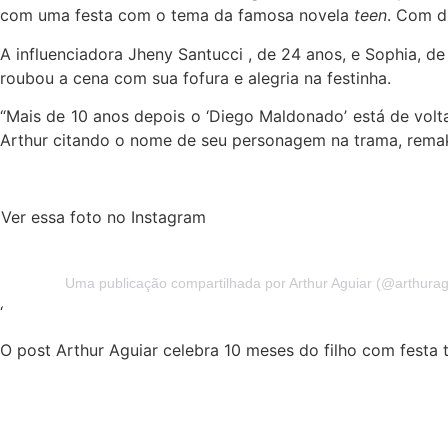
com uma festa com o tema da famosa novela
teen
. Com d
A influenciadora Jheny Santucci , de 24 anos, e Sophia, d
roubou a cena com sua fofura e alegria na festinha.
“Mais de 10 anos depois o ‘Diego Maldonado’ está de volta
Arthur citando o nome de seu personagem na trama, rema
Ver essa foto no Instagram
Uma publicação compartilhada por Arthur Aguiar (@arthurag
‘
O post Arthur Aguiar celebra 10 meses do filho com fest