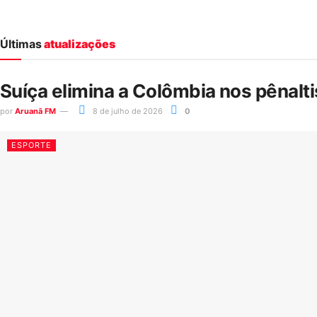
Últimas
atualizações
Suíça elimina a Colômbia nos pênalt
por
Aruanã FM
8 de julho de 2026
0
ESPORTE