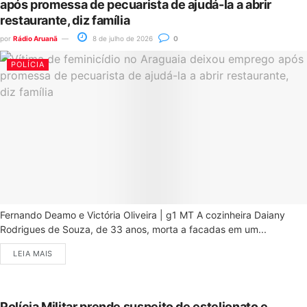
após promessa de pecuarista de ajudá-la a abrir
restaurante, diz família
por
Rádio Aruanã
8 de julho de 2026
0
POLÍCIA
Fernando Deamo e Victória Oliveira | g1 MT A cozinheira Daiany
Rodrigues de Souza, de 33 anos, morta a facadas em um...
LEIA MAIS
Polícia Militar prende suspeito de estelionato e