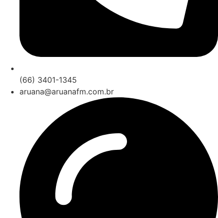
(66) 3401-1345
aruana@aruanafm.com.br