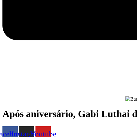
Após aniversário, Gabi Luthai d
acebook
Instagram
Youtube