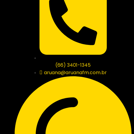
(66) 3401-1345
aruana@aruanafm.com.br