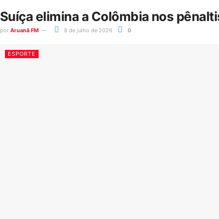
Suíça elimina a Colômbia nos pênalt
por
Aruanã FM
8 de julho de 2026
0
ESPORTE