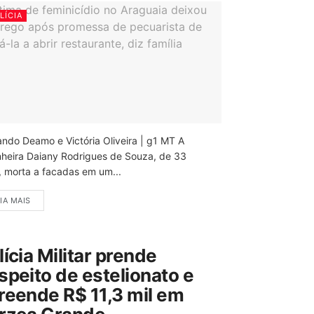
LÍCIA
ando Deamo e Victória Oliveira | g1 MT A
nheira Daiany Rodrigues de Souza, de 33
, morta a facadas em um...
IA MAIS
lícia Militar prende
speito de estelionato e
reende R$ 11,3 mil em