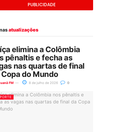
PUBLICIDADE
imas
atualizações
íça elimina a Colômbia
s pênaltis e fecha as
gas nas quartas de final
 Copa do Mundo
ruanã FM
8 de julho de 2026
0
PORTE