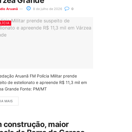
rzea Grande
ádio Aruanã
8 de julho de 2026
0
LÍCIA
edação Aruanã FM Polícia Militar prende
eito de estelionato e apreende R$ 11,3 mil em
ea Grande Fonte: PM/MT
IA MAIS
 construção, maior