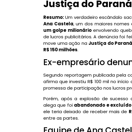
Justiça do Paraná
Resumo:
Um verdadeiro escândalo sacu
Ana Castela
, um dos maiores nomes d
um golpe milionário
envolvendo quebr
de lucros publicitários. A denúncia foi 
move uma ação na
Justiça do Paran
R$ 150 milhões
.
Ex-empresário denun
Segundo reportagem publicada pela co
afirma que investiu R$ 100 mil no início
promessa de participação nos lucros pro
Porém, após a explosão de sucesso 
alega que foi
abandonado e excluído
ele teria deixado de receber mais de
R
entre as partes.
Equipe de Ana Caste