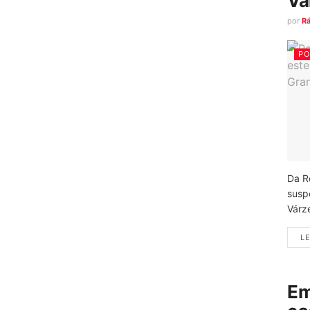
Vá
por
R
PO
Da R
susp
Várz
LE
Em