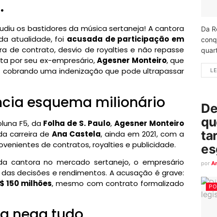
.
diu os bastidores da música sertaneja! A cantora
Da R
a atualidade, foi
acusada de participação em
conq
a de contrato, desvio de royalties e não repasse
quart
feita por seu ex-empresário,
Agesner Monteiro
, que
á
cobrando uma indenização que pode ultrapassar
LE
cia esquema milionário
De
qu
luna F5, da
Folha de S. Paulo
,
Agesner Monteiro
ta
 da carreira de
Ana Castela
, ainda em 2021, com a
venientes de contratos, royalties e publicidade.
es
da cantora no mercado sertanejo, o empresário
por
A
das decisões e rendimentos. A acusação é grave:
$ 150 milhões
, mesmo com contrato formalizado
PO
la nega tudo