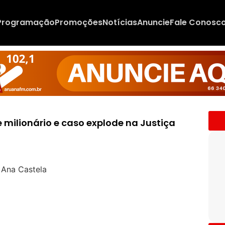
Programação
Promoções
Notícias
Anuncie
Fale Conosc
milionário e caso explode na Justiça