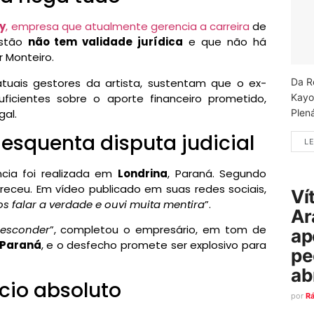
y
, empresa que atualmente gerencia a carreira
de
estão
não tem validade jurídica
e que não há
 Monteiro.
Da R
atuais gestores da artista, sustentam que o ex-
Kayo
ficientes sobre o aporte financeiro prometido,
Plená
al.
esquenta disputa judicial
LE
ncia foi realizada em
Londrina
, Paraná. Segundo
ceu. Em vídeo publicado em suas redes sociais,
Ví
 falar a verdade e ouvi muita mentira
”.
Ar
 esconder
”, completou o empresário, em tom de
ap
 Paraná
, e o desfecho promete ser explosivo para
pe
ab
cio absoluto
por
R