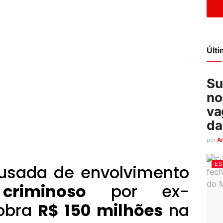
Últ
Su
no
va
da
por
A
ES
usada de envolvimento
riminoso
por ex-
cobra
R$ 150 milhões
na