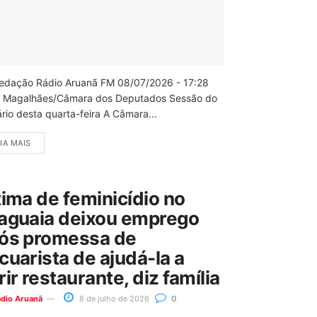
edação Rádio Aruanã FM 08/07/2026 - 17:28
 Magalhães/Câmara dos Deputados Sessão do
rio desta quarta-feira A Câmara...
IA MAIS
tima de feminicídio no
aguaia deixou emprego
ós promessa de
cuarista de ajudá-la a
rir restaurante, diz família
ádio Aruanã
8 de julho de 2026
0