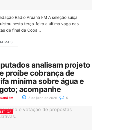
edação Rádio Aruanã FM A seleção suíça
uistou nesta terça-feira a última vaga nas
as de final da Copa...
IA MAIS
putados analisam projeto
e proíbe cobrança de
rifa mínima sobre água e
goto; acompanhe
ruanã FM
8 de julho de 2026
0
LÍTICA