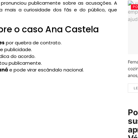
pronunciou publicamente sobre as acusações. A
PO
 mais a curiosidade dos fãs e do público, que
obre o caso Ana Castela
es
por quebra de contrato.
 e publicidade.
ídica do acordo.
Fern
tou publicamente.
cozi
aná
e pode virar escândalo nacional.
anos
LE
Po
su
ap