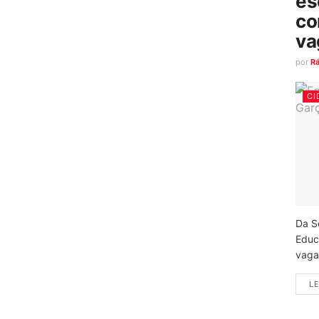
es
co
va
por
R
CI
Da S
Educ
vagas
LE