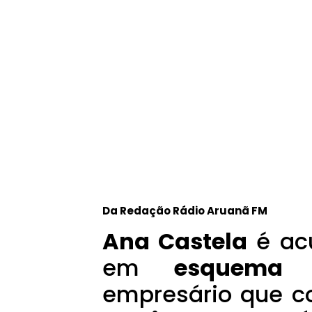
Da Redação Rádio Aruanã FM
Ana Castela
é ac
em
esquema c
empresário que 