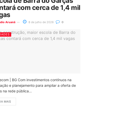
cola de Barra do Garças
ntará com cerca de 1,4 mil
gas
ádio Aruanã
8 de julho de 2026
0
DADES
ecom | BG Com investimentos contínuos na
ação e planejamento para ampliar a oferta de
 na rede pública...
IA MAIS