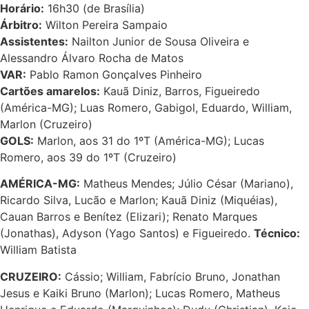
Horário:
16h30 (de Brasília)
Árbitro:
Wilton Pereira Sampaio
Assistentes:
Nailton Junior de Sousa Oliveira e
Alessandro Álvaro Rocha de Matos
VAR:
Pablo Ramon Gonçalves Pinheiro
Cartões amarelos:
Kauã Diniz, Barros, Figueiredo
(América-MG); Luas Romero, Gabigol, Eduardo, William,
Marlon (Cruzeiro)
GOLS:
Marlon, aos 31 do 1ºT (América-MG); Lucas
Romero, aos 39 do 1ºT (Cruzeiro)
AMÉRICA-MG:
Matheus Mendes; Júlio César (Mariano),
Ricardo Silva, Lucão e Marlon; Kauã Diniz (Miquéias),
Cauan Barros e Benítez (Elizari); Renato Marques
(Jonathas), Adyson (Yago Santos) e Figueiredo.
Técnico:
William Batista
CRUZEIRO:
Cássio; William, Fabrício Bruno, Jonathan
Jesus e Kaiki Bruno (Marlon); Lucas Romero, Matheus