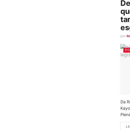
De
qu
ta
es
por
A
PO
Da R
Kayo
Plená
LE