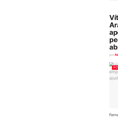
Ví
Ar
ap
pe
ab
por
R
PO
Fern