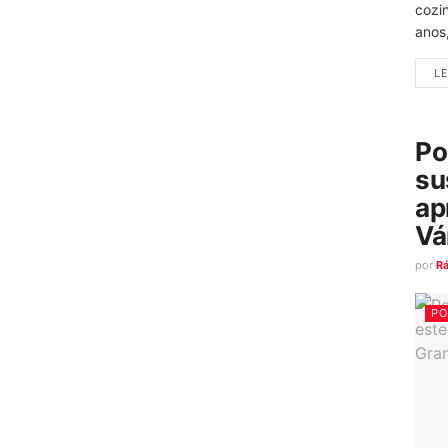
cozi
anos
LE
Po
su
ap
Vá
por
R
PO