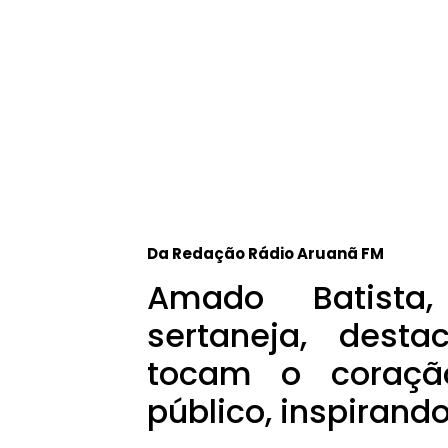
Da Redação Rádio Aruanã FM
Amado Batista
sertaneja, dest
tocam o coraç
público, inspirand