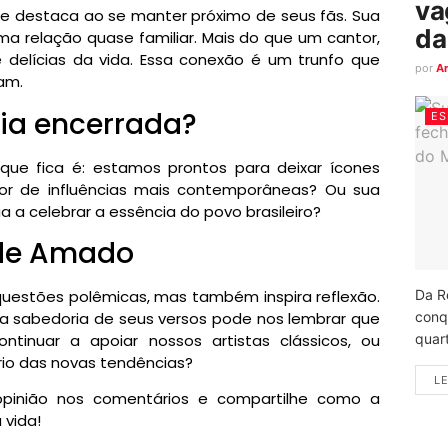
va
e destaca ao se manter próximo de seus fãs. Sua
da
uma relação quase familiar. Mais do que um cantor,
delícias da vida. Essa conexão é um trunfo que
por
A
am.
ria encerrada?
ES
que fica é: estamos prontos para deixar ícones
r de influências mais contemporâneas? Ou sua
a celebrar a essência do povo brasileiro?
 de Amado
questões polêmicas, mas também inspira reflexão.
Da R
 a sabedoria de seus versos pode nos lembrar que
conq
ntinuar a apoiar nossos artistas clássicos, ou
quart
rio das novas tendências?
LE
pinião nos comentários e compartilhe como a
 vida!