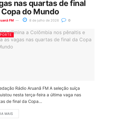
gas nas quartas de final
 Copa do Mundo
ruanã FM
8 de julho de 2026
0
PORTE
edação Rádio Aruanã FM A seleção suíça
uistou nesta terça-feira a última vaga nas
as de final da Copa...
IA MAIS