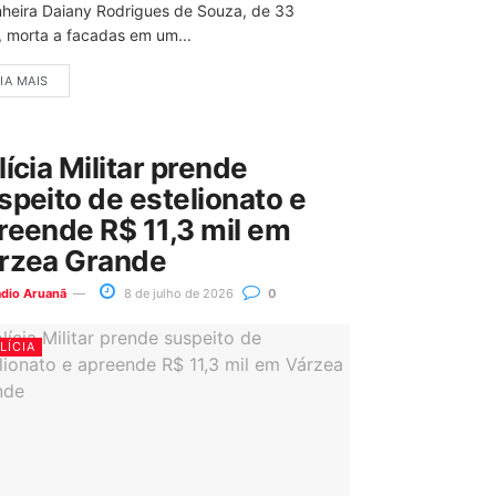
nheira Daiany Rodrigues de Souza, de 33
, morta a facadas em um...
IA MAIS
lícia Militar prende
speito de estelionato e
reende R$ 11,3 mil em
rzea Grande
ádio Aruanã
8 de julho de 2026
0
LÍCIA