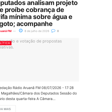
putados analisam projeto
e proíbe cobrança de
rifa mínima sobre água e
goto; acompanhe
ruanã FM
8 de julho de 2026
0
LÍTICA
edação Rádio Aruanã FM 08/07/2026 - 17:28
 Magalhães/Câmara dos Deputados Sessão do
rio desta quarta-feira A Câmara...
IA MAIS