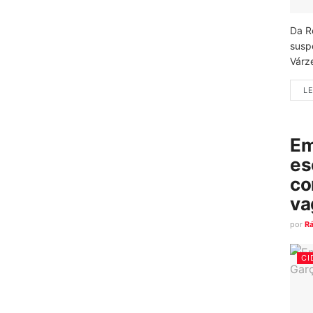
Da R
susp
Várz
LE
Em
es
co
va
por
R
CI