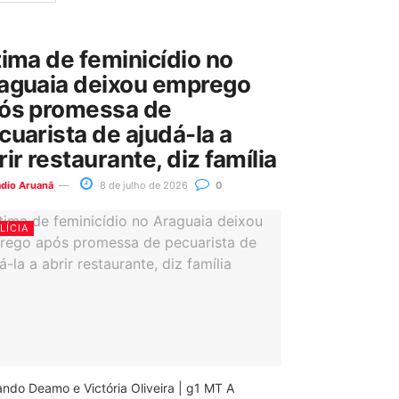
tima de feminicídio no
aguaia deixou emprego
ós promessa de
cuarista de ajudá-la a
rir restaurante, diz família
ádio Aruanã
8 de julho de 2026
0
LÍCIA
ando Deamo e Victória Oliveira | g1 MT A