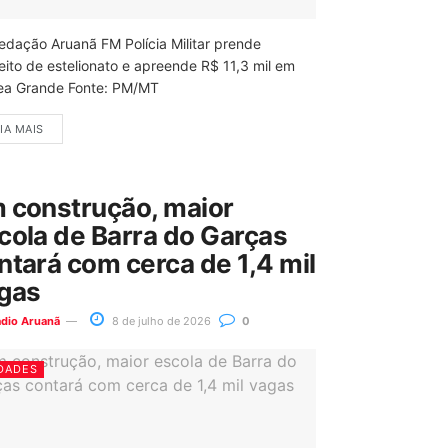
edação Aruanã FM Polícia Militar prende
eito de estelionato e apreende R$ 11,3 mil em
ea Grande Fonte: PM/MT
IA MAIS
 construção, maior
cola de Barra do Garças
ntará com cerca de 1,4 mil
gas
ádio Aruanã
8 de julho de 2026
0
DADES