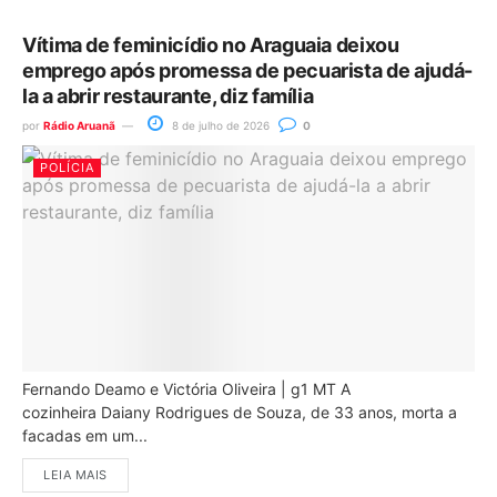
Vítima de feminicídio no Araguaia deixou
emprego após promessa de pecuarista de ajudá-
la a abrir restaurante, diz família
por
Rádio Aruanã
8 de julho de 2026
0
POLÍCIA
Fernando Deamo e Victória Oliveira | g1 MT A
cozinheira Daiany Rodrigues de Souza, de 33 anos, morta a
facadas em um...
LEIA MAIS