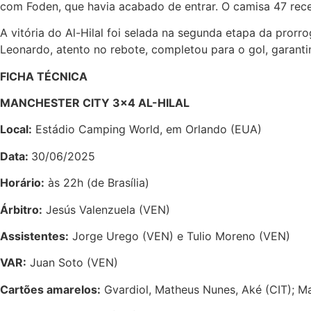
com Foden, que havia acabado de entrar. O camisa 47 rece
A vitória do Al-Hilal foi selada na segunda etapa da pro
Leonardo, atento no rebote, completou para o gol, garantin
FICHA TÉCNICA
MANCHESTER CITY 3×4 AL-HILAL
Local:
Estádio Camping World, em Orlando (EUA)
Data:
30/06/2025
Horário:
às 22h (de Brasília)
Árbitro:
Jesús Valenzuela (VEN)
Assistentes:
Jorge Urego (VEN) e Tulio Moreno (VEN)
VAR:
Juan Soto (VEN)
Cartões amarelos:
Gvardiol, Matheus Nunes, Aké (CIT); M