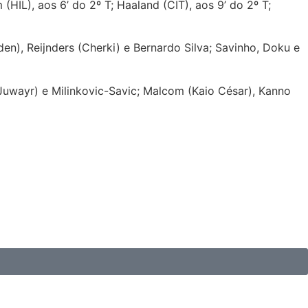
(HIL), aos 6’ do 2º T; Haaland (CIT), aos 9’ do 2º T;
en), Reijnders (Cherki) e Bernardo Silva; Savinho, Doku e
-Juwayr) e Milinkovic-Savic; Malcom (Kaio César), Kanno