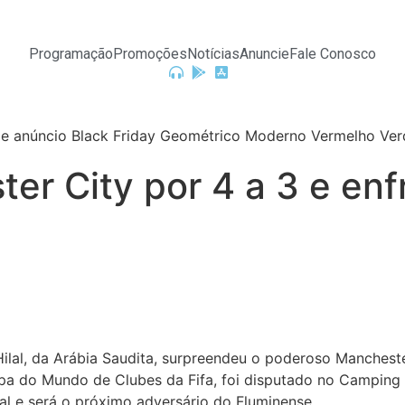
Programação
Promoções
Notícias
Anuncie
Fale Conosco
ter City por 4 a 3 e en
-Hilal, da Arábia Saudita, surpreendeu o poderoso Manchest
 Copa do Mundo de Clubes da Fifa, foi disputado no Campin
nal e será o próximo adversário do Fluminense.