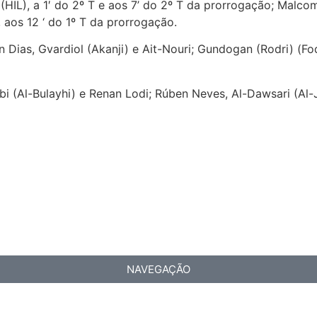
HIL), a 1′ do 2º T e aos 7’ do 2º T da prorrogação; Malcom 
, aos 12 ‘ do 1º T da prorrogação.
Dias, Gvardiol (Akanji) e Ait-Nouri; Gundogan (Rodri) (Fod
bi (Al-Bulayhi) e Renan Lodi; Rúben Neves, Al-Dawsari (Al
NAVEGAÇÃO