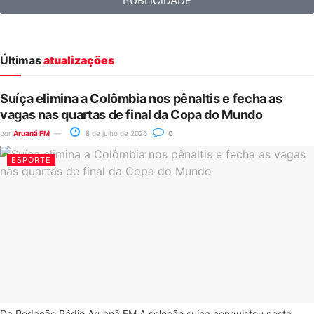
PUBLICIDADE
Últimas
atualizações
Suíça elimina a Colômbia nos pênaltis e fecha as
vagas nas quartas de final da Copa do Mundo
por
Aruanã FM
8 de julho de 2026
0
ESPORTE
Da Redação Rádio Aruanã FM A seleção suíça conquistou nesta