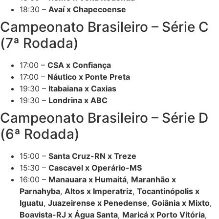
18:30 –
Avaí x Chapecoense
Campeonato Brasileiro – Série C
(7ª Rodada)
17:00 –
CSA x Confiança
17:00 –
Náutico x Ponte Preta
19:30 –
Itabaiana x Caxias
19:30 –
Londrina x ABC
Campeonato Brasileiro – Série D
(6ª Rodada)
15:00 –
Santa Cruz-RN x Treze
15:30 –
Cascavel x Operário-MS
16:00 –
Manauara x Humaitá
,
Maranhão x
Parnahyba
,
Altos x Imperatriz
,
Tocantinópolis x
Iguatu
,
Juazeirense x Penedense
,
Goiânia x Mixto
,
Boavista-RJ x Água Santa
,
Maricá x Porto Vitória
,