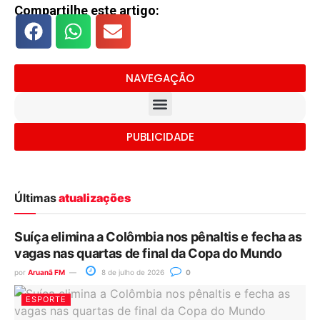
Compartilhe este artigo:
NAVEGAÇÃO
PUBLICIDADE
Últimas
atualizações
Suíça elimina a Colômbia nos pênaltis e fecha as
vagas nas quartas de final da Copa do Mundo
por
Aruanã FM
8 de julho de 2026
0
ESPORTE