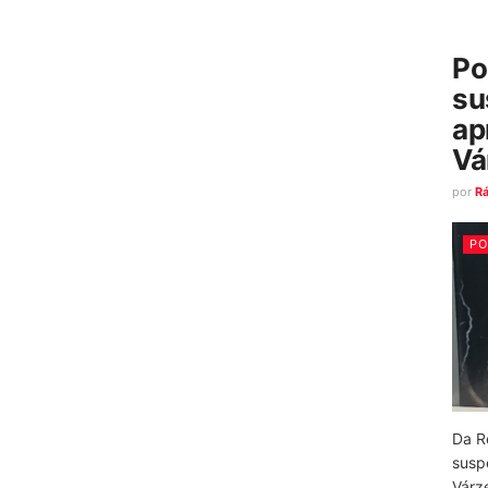
Po
su
ap
Vá
por
R
PO
Da R
susp
Várz