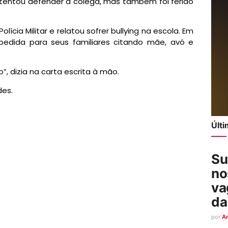
 tentou defender a colega, mas também foi ferido
ícia Militar e relatou sofrer bullying na escola. Em
edida para seus familiares citando mãe, avó e
”, dizia na carta escrita à mão.
des.
Últ
Su
no
va
da
por
A