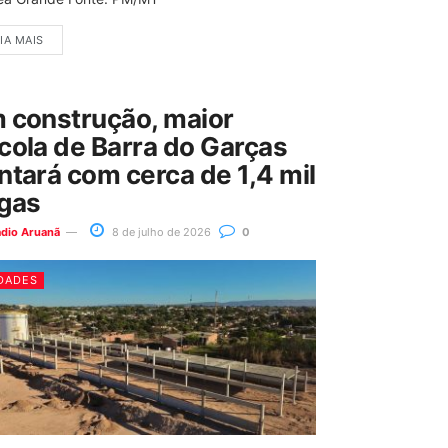
IA MAIS
 construção, maior
cola de Barra do Garças
ntará com cerca de 1,4 mil
gas
ádio Aruanã
8 de julho de 2026
0
DADES