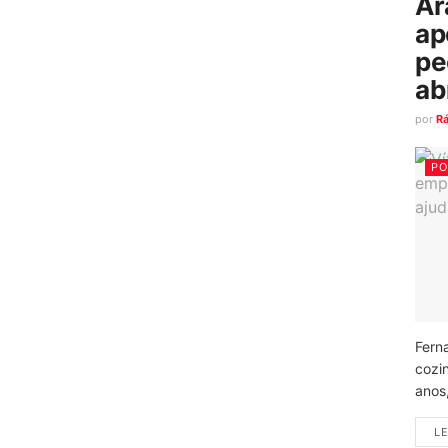
Ar
ap
pe
ab
por
R
PO
Fern
cozi
anos
LE