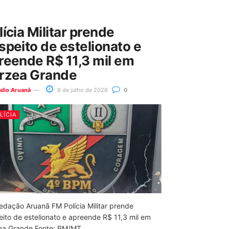
lícia Militar prende
speito de estelionato e
reende R$ 11,3 mil em
rzea Grande
ádio Aruanã
8 de julho de 2026
0
LÍCIA
edação Aruanã FM Polícia Militar prende
eito de estelionato e apreende R$ 11,3 mil em
ea Grande Fonte: PM/MT