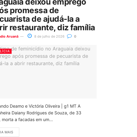
aguaia deixou emprego
ós promessa de
cuarista de ajudá-la a
rir restaurante, diz família
ádio Aruanã
8 de julho de 2026
0
LÍCIA
ando Deamo e Victória Oliveira | g1 MT A
nheira Daiany Rodrigues de Souza, de 33
, morta a facadas em um...
IA MAIS