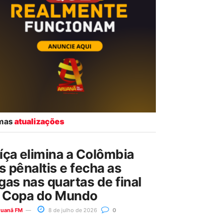
imas
atualizações
íça elimina a Colômbia
s pênaltis e fecha as
gas nas quartas de final
 Copa do Mundo
ruanã FM
8 de julho de 2026
0