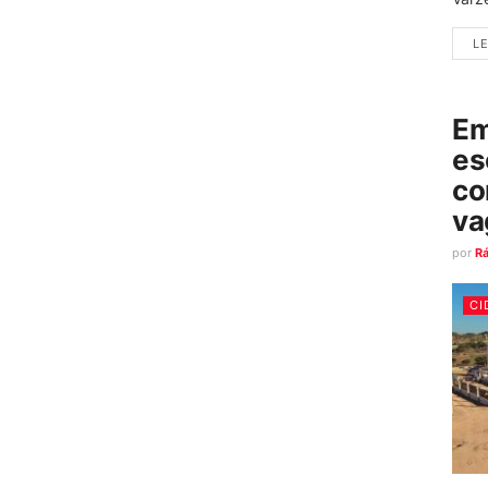
LE
Em
es
co
va
por
R
CI