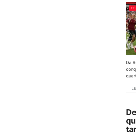
ES
Da R
conq
quart
LE
De
qu
ta