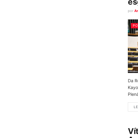
es
por
A
PO
Da R
Kayo
Plená
LE
Ví