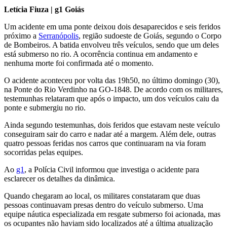
Letícia Fiuza | g1 Goiás
Um acidente em uma ponte deixou dois desaparecidos e seis feridos
próximo a
Serranópolis
, região sudoeste de Goiás, segundo o Corpo
de Bombeiros. A batida envolveu três veículos, sendo que um deles
está submerso no rio. A ocorrência continua em andamento e
nenhuma morte foi confirmada até o momento.
O acidente aconteceu por volta das 19h50, no último domingo (30),
na Ponte do Rio Verdinho na GO-1848. De acordo com os militares,
testemunhas relataram que após o impacto, um dos veículos caiu da
ponte e submergiu no rio.
Ainda segundo testemunhas, dois feridos que estavam neste veículo
conseguiram sair do carro e nadar até a margem. Além dele, outras
quatro pessoas feridas nos carros que continuaram na via foram
socorridas pelas equipes.
Ao
g1
, a Polícia Civil informou que investiga o acidente para
esclarecer os detalhes da dinâmica.
Quando chegaram ao local, os militares constataram que duas
pessoas continuavam presas dentro do veículo submerso. Uma
equipe náutica especializada em resgate submerso foi acionada, mas
os ocupantes não haviam sido localizados até a última atualização